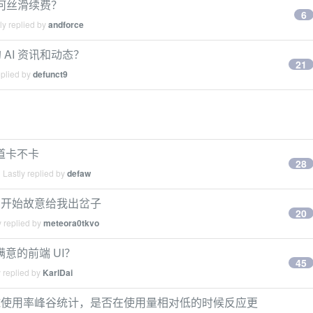
如何丝滑续费？
6
ly replied by
andforce
AI 资讯和动态？
21
eplied by
defunct9
？
道卡不卡
28
Lastly replied by
defaw
，它开始故意给我出岔子
20
 replied by
meteora0tkvo
己满意的前端 UI？
45
 replied by
KarlDai
4h 全球使用率峰谷统计，是否在使用量相对低的时候反应更