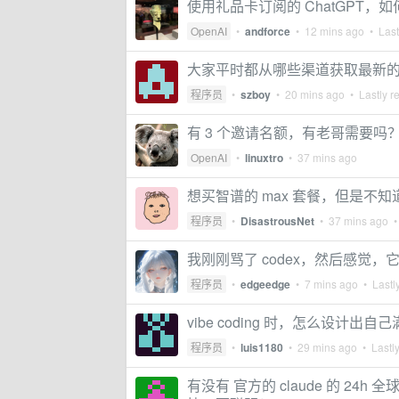
使用礼品卡订阅的 ChatGPT，
OpenAI
•
andforce
•
12 mins ago
• Last
大家平时都从哪些渠道获取最新的 
程序员
•
szboy
•
20 mins ago
• Lastly r
有 3 个邀请名额，有老哥需要吗
OpenAI
•
linuxtro
•
37 mins ago
想买智谱的 max 套餐，但是不知
程序员
•
DisastrousNet
•
37 mins ago
• 
我刚刚骂了 codex，然后感觉
程序员
•
edgeedge
•
7 mins ago
• Lastly
vibe coding 时，怎么设计出自
程序员
•
luis1180
•
29 mins ago
• Lastly
有没有 官方的 claude 的 2