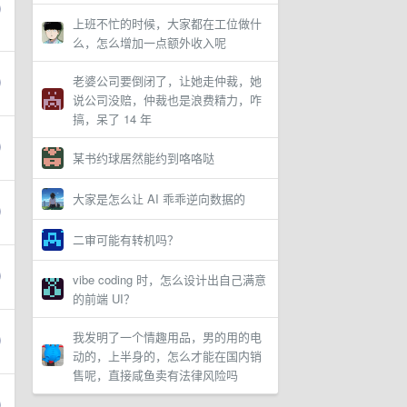
上班不忙的时候，大家都在工位做什
么，怎么增加一点额外收入呢
老婆公司要倒闭了，让她走仲裁，她
说公司没赔，仲裁也是浪费精力，咋
搞，呆了 14 年
某书约球居然能约到咯咯哒
大家是怎么让 AI 乖乖逆向数据的
二审可能有转机吗？
vibe coding 时，怎么设计出自己满意
的前端 UI？
我发明了一个情趣用品，男的用的电
动的，上半身的，怎么才能在国内销
售呢，直接咸鱼卖有法律风险吗