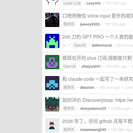
Local LLM
•
Lazymio
•
15h 53m ago
口喷用微信 voice input 意外的顺
程序员
•
joeeey9303
•
15h 57m ago
200 刀的 GPT PRO 一个人真
1
OpenAI
•
fallimmortal
•
20 mins a
我现在开的 plus 订阅,周额度只剩
OpenAI
•
zhuiyun041
•
10h 56m ago
• L
和 claude code 一起写了一本研究 c
程序员
•
diaozxin
•
16h 33m ago
• Lastl
如何评价 Discoveryloop: https://w
程序员
•
nickyadance23
•
1h 26m ago
•
2026 年了，访问 github 还是不
程序员
•
shawnwang340
•
16h 58m ago