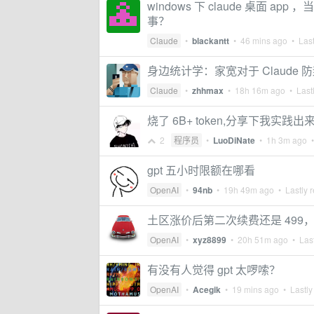
windows 下 claude 桌面
事？
Claude
•
blackantt
•
46 mins ago
• Last
身边统计学：家宽对于 Claude
Claude
•
zhhmax
•
18h 16m ago
• Lastl
烧了 6B+ token,分享下我实践出来
2
程序员
•
LuoDiNate
•
1h 3m ago
•
gpt 五小时限额在哪看
OpenAI
•
94nb
•
19h 49m ago
• Lastly r
土区涨价后第二次续费还是 499
OpenAI
•
xyz8899
•
20h 51m ago
• Last
有没有人觉得 gpt 太啰嗦？
OpenAI
•
Acegik
•
19 mins ago
• Lastly