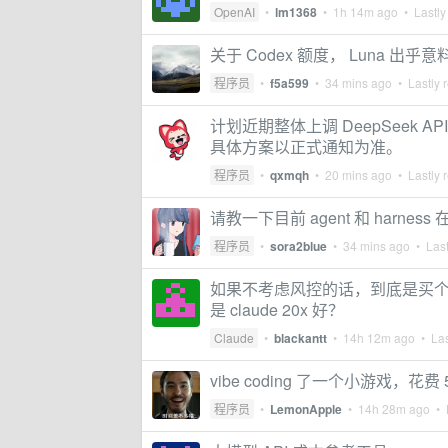
OpenAI
•
lm1368
•
1h 14m ago
• Lastly
关于 Codex 额度， Luna 出乎
程序员
•
f5a599
•
34 mins ago
• Lastly 
计划近期整体上调 DeepSeek
具体方案以正式通知为准。
程序员
•
qxmqh
•
20 mins ago
• Lastly 
请教一下目前 agent 和 harne
程序员
•
sora2blue
•
34 mins ago
• Last
如果不考虑风控的话，到底是买个 claude
是 claude 20x 好？
Claude
•
blackantt
•
14h 12m ago
• Las
vibe coding 了一个小游戏，花
程序员
•
LemonApple
•
14h 28m ago
• L