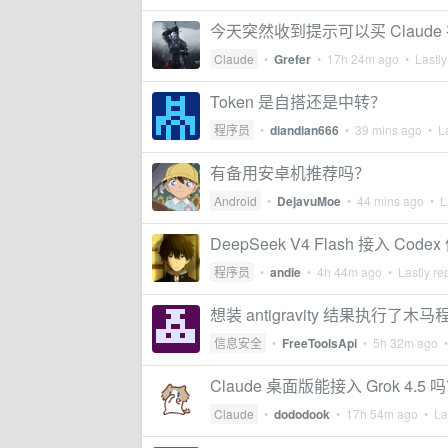
今天突然收到提示可以买 Claude
Claude
•
Grefer
•
17h 24m ago
• Lastly
Token 是自搭还是中转？
程序员
•
diandian666
•
39 mins ago
• La
有备用安卓机推荐吗？
Android
•
DejavuMoe
•
44 mins ago
• La
DeepSeek V4 Flash 接入 Cod
程序员
•
andie
•
4h 44m ago
• Lastly re
想装 antigravity 结果执行了木马
信息安全
•
FreeToolsApi
•
5h 32m ago
•
Claude 桌面版能接入 Grok 4.5 
Claude
•
dododook
•
17h 54m ago
• Las