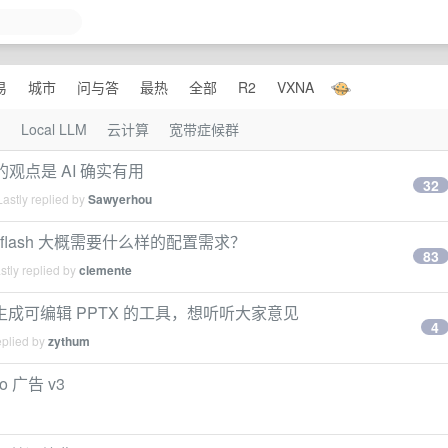
易
城市
问与答
最热
全部
R2
VXNA
I
Local LLM
云计算
宽带症候群
观点是 AI 确实有用
32
astly replied by
Sawyerhou
4flash 大概需要什么样的配置需求？
83
tly replied by
clemente
ent 生成可编辑 PPTX 的工具，想听听大家意见
4
eplied by
zythum
o 广告 v3