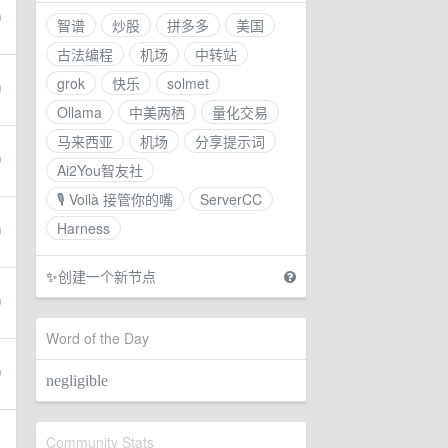
智谱
炒股
拼多多
美国
古法编程
机场
中转站
grok
快乐
solmet
Ollama
中美两栖
量化交易
马来西亚
机场
分享提示词
Ai2You智友社
🎙 Voilà 接管你的嘴
ServerCC
Harness
✨
创建一个新节点
Word of the Day
negligible
Community Stats