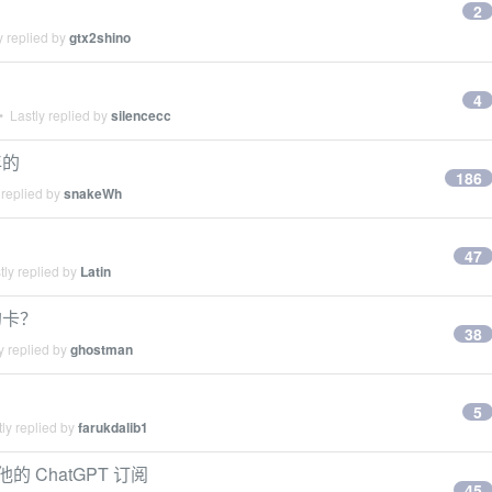
2
y replied by
gtx2shino
4
 Lastly replied by
silencecc
年的
186
 replied by
snakeWh
47
ly replied by
Latin
的卡？
38
y replied by
ghostman
5
ly replied by
farukdalib1
的 ChatGPT 订阅
45