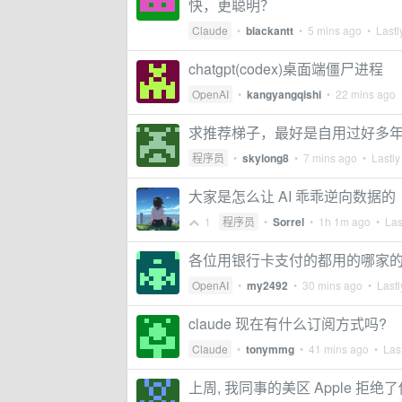
快，更聪明？
Claude
•
blackantt
•
5 mins ago
• Lastl
chatgpt(codex)桌面端僵尸进程
OpenAI
•
kangyangqishi
•
22 mins ago
•
求推荐梯子，最好是自用过好多
程序员
•
skylong8
•
7 mins ago
• Lastly
大家是怎么让 AI 乖乖逆向数据的
1
程序员
•
Sorrel
•
1h 1m ago
• Last
各位用银行卡支付的都用的哪家
OpenAI
•
my2492
•
30 mins ago
• Lastl
claude 现在有什么订阅方式吗?
Claude
•
tonymmg
•
41 mins ago
• Last
上周, 我同事的美区 Apple 拒绝了他