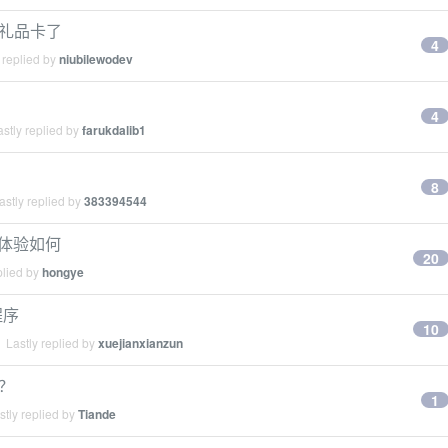
 礼品卡了
4
 replied by
niubilewodev
4
stly replied by
farukdalib1
8
stly replied by
383394544
ex 体验如何
20
plied by
hongye
程序
10
 Lastly replied by
xuejianxianzun
吗？
1
tly replied by
Tiande