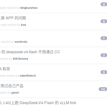
4
stly replied by
bingkunzhao
上架 APP 的问题
5
astly replied by
koa
1
 replied by
xavierniu
的 deepseek-v4-flash 不用通过 CC
7
replied by
XIAOemma
永久有效
5
stly replied by
edanfintech
有用过自己产品
14
eplied by
panxi
0, L40)上跑 DeepSeek-V4-Flash 的 vLLM fork