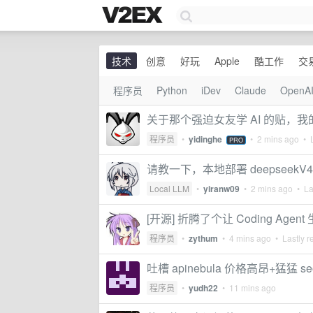
技术
创意
好玩
Apple
酷工作
交
程序员
Python
iDev
Claude
OpenA
关于那个强迫女友学 AI 的贴，我的
程序员
•
yidinghe
•
2 mins ago
• L
PRO
请教一下，本地部署 deepseekV
Local LLM
•
yiranw09
•
2 mins ago
• Las
[开源] 折腾了个让 Coding Ag
程序员
•
zythum
•
4 mins ago
• Lastly r
吐槽 apinebula 价格高昂+猛猛 se
程序员
•
yudh22
•
11 mins ago