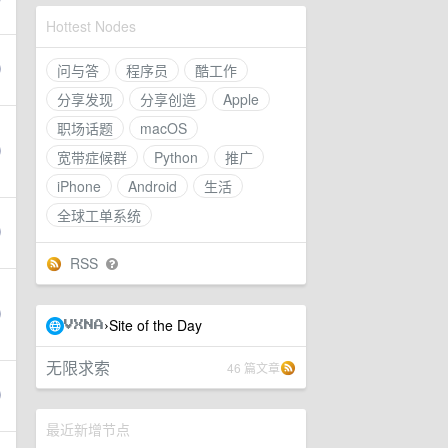
Hottest Nodes
问与答
程序员
酷工作
分享发现
分享创造
Apple
职场话题
macOS
宽带症候群
Python
推广
iPhone
Android
生活
全球工单系统
RSS
Site of the Day
›
VXNA
无限求索
46 篇文章
最近新增节点