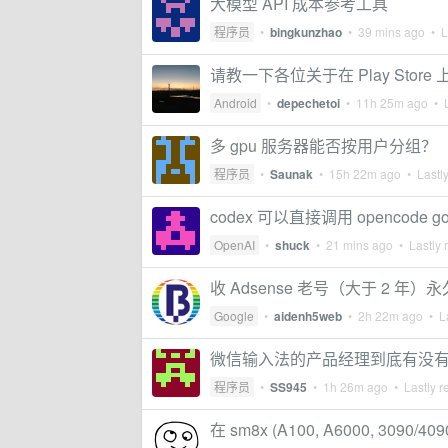
大模型 API 成本参考工具
程序员
•
bingkunzhao
•
39 mins ago
• La
请教一下各位关于在 Play Store 
Android
•
depechetoi
•
11h 25m ago
• L
多 gpu 服务器能否按用户分组？
程序员
•
Saunak
•
15h 22m ago
• Lastly
codex 可以直接调用 opencode go 
OpenAI
•
shuck
•
21 mins ago
• Lastly 
收 Adsense 老号（大于 2 年）
Google
•
aidenh5web
•
2h 22m ago
• La
微信输入法的产品经理到底有没
程序员
•
SS945
•
1h 26m ago
• Lastly r
在 sm8x (A100, A6000, 3090/409