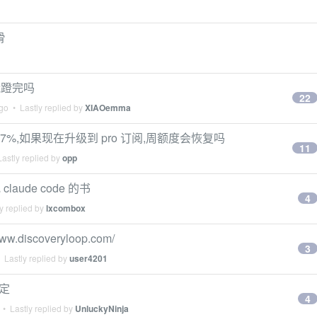
滑
的能蹬完吗
22
go
• Lastly replied by
XIAOemma
 7%,如果现在升级到 pro 订阅,周额度会恢复吗
11
astly replied by
opp
laude code 的书
4
y replied by
lxcombox
ww.discoveryloop.com/
3
 Lastly replied by
user4201
稳定
4
• Lastly replied by
UnluckyNinja