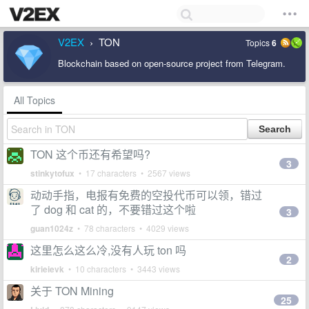
V2EX
TON
Topics
6
›
Blockchain based on open-source project from Telegram.
All Topics
TON 这个币还有希望吗?
3
stinkytofux
• 17 characters • 2567 views
动动手指，电报有免费的空投代币可以领，错过
了 dog 和 cat 的，不要错过这个啦
3
guan1024z
• 78 characters • 4029 views
这里怎么这么冷,没有人玩 ton 吗
2
kirieievk
• 10 characters • 3443 views
关于 TON Mining
25