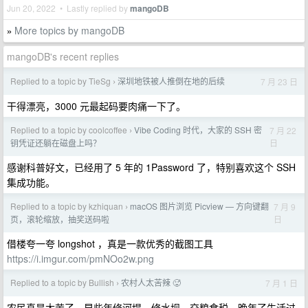
Jun 20, 2022 • Lastly replied by
mangoDB
More topics by mangoDB
»
mangoDB's recent replies
Replied to a topic by TieSg
深圳地铁被人推倒在地的后续
7 月 23 日
›
干得漂亮，3000 元最起码要肉痛一下了。
Replied to a topic by coolcoffee
Vibe Coding 时代，大家的 SSH 密
7 月 22
›
日
钥凭证还躺在磁盘上吗？
感谢科普好文，已经用了 5 年的 1Password 了，特别喜欢这个 SSH
集成功能。
Replied to a topic by kzhiquan
macOS 图片浏览 Picview — 方向键翻
7 月 9
›
日
页，滚轮缩放，抽奖送码啦
借楼夸一夸 longshot ，真是一款优秀的截图工具
https://i.imgur.com/pmNOo2w.png
Replied to a topic by Bullish
农村人太苦辣 🥵
7 月 1 日
›
农民真是太苦了，早些年修河堤、修水坝、交粮食税，晚年了生活过