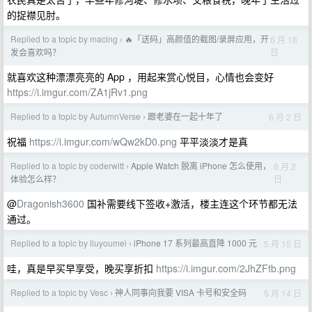
的捉襟见肘。
Replied to a topic by macing
🔥「送码」高颜值的截图/录屏应用，开
6 月 18
›
日
发会喜欢吗？
就喜欢这种漂漂亮亮的 App ，用起来赏心悦目，心情也会变好
https://i.imgur.com/ZA1jRv1.png
Replied to a topic by AutumnVerse
跟老婆在一起十年了
6 月 2 日
›
祝福
https://i.imgur.com/wQw2kD0.png
平平淡淡才是真
Replied to a topic by coderwitt
Apple Watch 脱离 iPhone 怎么使用，
6 月 2
›
日
体验怎么样？
@
Dragonish3600
国补需要线下签收+激活，楼主连这个环节都无法
通过。
Replied to a topic by liuyoumei
iPhone 17 系列最高直降 1000 元
5 月 15 日
›
哇，真是早买早享受，晚买享折扣
https://i.imgur.com/2JhZFtb.png
Replied to a topic by Vesc
神人同事向我要 VISA 卡号和安全码
5 月 14 日
›