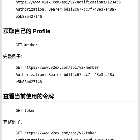
https://www.v2ex.com/api/v2/notifications/123456

Authorization: Bearer bd1f2c67-cc7f-48e3-a48a-
e5b88b427146
获取自己的 Profile
GET member
完整例子：
GET https://www.v2ex.com/api/v2/member

Authorization: Bearer bd1f2c67-cc7f-48e3-a48a-
e5b88b427146
查看当前使用的令牌
GET token
完整例子：
GET https://www.v2ex.com/api/v2/token
