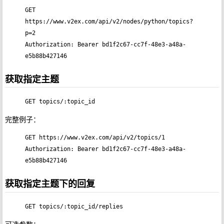
GET 
https://www.v2ex.com/api/v2/nodes/python/topics?
p=2

Authorization: Bearer bd1f2c67-cc7f-48e3-a48a-
获取指定主题
GET topics/:topic_id
完整例子：
GET https://www.v2ex.com/api/v2/topics/1

Authorization: Bearer bd1f2c67-cc7f-48e3-a48a-
获取指定主题下的回复
GET topics/:topic_id/replies
可选参数：