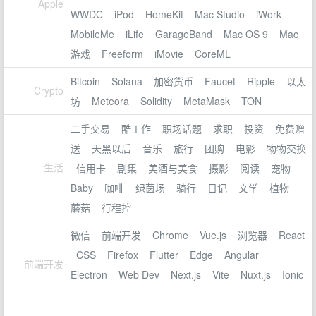
Apple
WWDC
iPod
HomeKit
Mac Studio
iWork
MobileMe
iLife
GarageBand
Mac OS 9
Mac
游戏
Freeform
iMovie
CoreML
Bitcoin
Solana
加密货币
Faucet
Ripple
以太
Crypto
坊
Meteora
Solidity
MetaMask
TON
二手交易
酷工作
职场话题
求职
投资
免费赠
送
天黑以后
音乐
旅行
团购
电影
物物交换
生活
信用卡
剧集
美酒与美食
摄影
阅读
宠物
Baby
咖啡
绿茵场
骑行
日记
文学
植物
蘑菇
行程控
微信
前端开发
Chrome
Vue.js
浏览器
React
CSS
Firefox
Flutter
Edge
Angular
前端开发
Electron
Web Dev
Next.js
Vite
Nuxt.js
Ionic