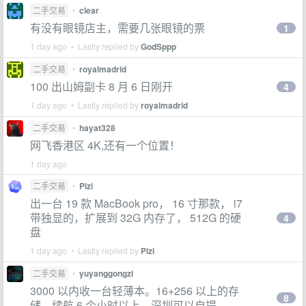
二手交易
•
clear
有没有眼镜店主，需要几张眼镜的票
1
1 day ago • Lastly replied by
GodSppp
二手交易
•
royalmadrid
100 出山姆副卡 8 月 6 日刚开
4
1 day ago • Lastly replied by
royalmadrid
二手交易
•
hayat328
网飞香港区 4K,还有一个位置！
1 day ago
二手交易
•
Pizi
出一台 19 款 MacBook pro， 16 寸那款， i7
带独显的，扩展到 32G 内存了， 512G 的硬
4
盘
1 day ago • Lastly replied by
Pizi
二手交易
•
yuyanggongzi
3000 以内收一台轻薄本。16+256 以上的存
8
储，续航 6 个小时以上。深圳可以自提