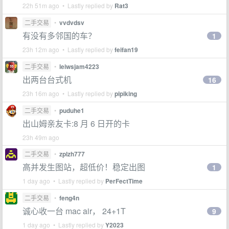
22h 51m ago • Lastly replied by
Rat3
二手交易
•
vvdvdsv
有没有多邻国的车？
1
23h 12m ago • Lastly replied by
feifan19
二手交易
•
leiwsjam4223
出两台台式机
16
23h 16m ago • Lastly replied by
pipiking
二手交易
•
puduhe1
出山姆亲友卡:8 月 6 日开的卡
23h 49m ago
二手交易
•
zplzh777
高并发生图站，超低价！稳定出图
1
1 day ago • Lastly replied by
PerFectTime
二手交易
•
feng4n
诚心收一台 mac air， 24+1T
9
1 day ago • Lastly replied by
Y2023