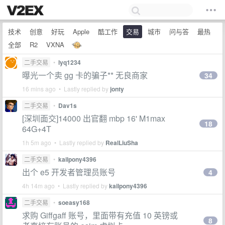
技术
创意
好玩
Apple
酷工作
交易
城市
问与答
最热
全部
R2
VXNA
二手交易
•
lyq1234
曝光一个卖 gg 卡的骗子** 无良商家
34
16 mins ago • Lastly replied by
jonty
二手交易
•
Dav1s
[深圳面交]14000 出官翻 mbp 16' M1max
18
64G+4T
1h 5m ago • Lastly replied by
RealLiuSha
二手交易
•
kailpony4396
出个 e5 开发者管理员账号
4
4h 14m ago • Lastly replied by
kailpony4396
二手交易
•
soeasy168
求购 Giffgaff 账号，里面带有充值 10 英镑或
8