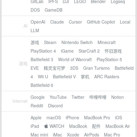
GitLab
IPFS
DJI
LEGO
Blender
Logseq
DOS
GameDB
OpenAI
Claude
Cursor
GitHub Copilot
Local
AI
LLM
游戏
Steam
Nintendo Switch
Minecraft
PlayStation 4
iGame
StarCraft 2
怀旧游戏
Battlefield 3
World of Warcraft
PlayStation 5
游戏
EVE
精灵宝可梦
3DS
Gran Turismo
Battlefield
4
Wii U
Battlefield V
掌机
ARC Raiders
Battlefield 6
Google
YouTube
Twitter
哔哩哔哩
Notion
Internet
Reddit
Discord
Apple
macOS
iPhone
MacBook Pro
iOS
iPad
 WATCH
MacBook
配件
MacBook Air
Mac mini
iMac
Xcode
AirPods
Mac Pro