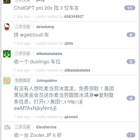
ChatGPT pro 20x 找 3 位车友
11
1 day ago • Lastly replied by
656344827
二手交易
•
datadump
拼 wgetcloud 车
5
1 day ago • Lastly replied by
zjttfs
二手交易
•
alibababababa
收一个 duolingo 车位
3
1 day ago • Lastly replied by
alibababababa
免费赠送
•
Johngodme
有没有人想吃麦当劳冰激凌，免费领取 1 美团
黑钻黑金会员送你麦当劳圆筒冰淇淋❤️复制整
4
条信息，打开👉美团👈 http:/💰
awMTAxNjkyNmI💰
1 day ago • Lastly replied by
gssasd
二手交易
•
Eleutherios
收一台 Zouter JP 6 折
1