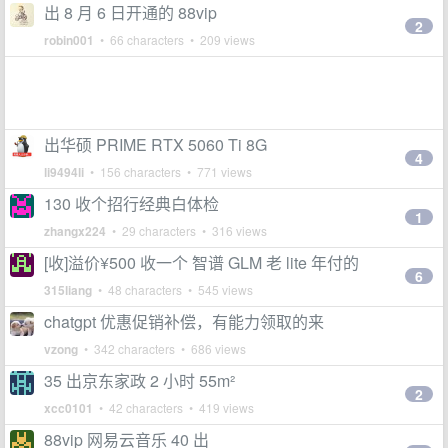
出 8 月 6 日开通的 88vip
2
robin001
• 66 characters • 209 views
出华硕 PRIME RTX 5060 Ti 8G
4
li9494li
• 156 characters • 771 views
130 收个招行经典白体检
1
zhangx224
• 29 characters • 316 views
[收]溢价¥500 收一个 智谱 GLM 老 lite 年付的
6
315liang
• 48 characters • 545 views
chatgpt 优惠促销补偿，有能力领取的来
vzong
• 342 characters • 686 views
35 出京东家政 2 小时 55m²
2
xcc0101
• 42 characters • 419 views
88vip 网易云音乐 40 出