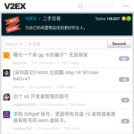
V2EX
二手交易
Topics
146,937
›
为自己的闲置物品找到更好的主人。
曝光一个卖 gg 卡的骗子** 无良商家
35
lyq1234
• 171 characters • 1551 views
[深圳面交]14000 出官翻 mbp 16' M1max
64G+4T
18
Dav1s
• 32 characters • 1368 views
出个 e5 开发者管理员账号
4
kailpony4396
• 116 characters • 383 views
求购 Giffgaff 账号，里面带有充值 10 英镑或者直
接有账号的 esim 虚拟卡。
8
soeasy168
• 70 characters • 782 views