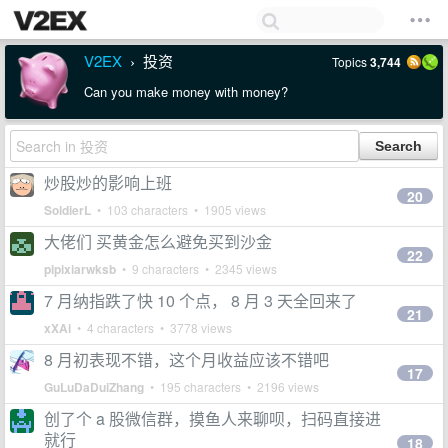
V2EX
投资
Topics
3,744
›
Can you make money with money?
炒股炒的影响上班
20
SoldierL
• 103 characters • 1905 views
大佬们 买黄金怎么避免买到沙金
22
pipixiarwksb
• 9 characters • 2345 views
7 月纳指跌了快 10 个点， 8 月 3 天全回来了
21
xXAi
• 4 characters • 3778 views
8 月初表现不错，这个月收益应该不错吧
17
GuLuDaDuiZhang
• 195 characters • 2196 views
创了个 a 股微信群，摸鱼人来聊呗，扫码直接进
就行
18