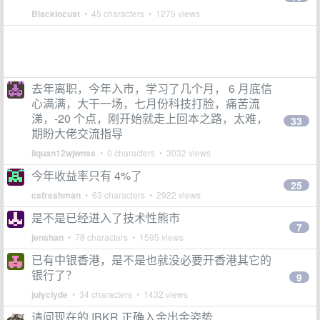
Blacklocust
• 45 characters • 1275 views
去年离职，今年入市，学习了几个月， 6 月底信
心满满，大干一场，七月份科技打脸，痛苦流
涕，-20 个点，刚开始就走上回本之路，太难，
33
期盼大佬交流指导
liquan12wjwnss
• 0 characters • 3032 views
今年收益率只有 4%了
25
csfreshman
• 63 characters • 2922 views
是不是已经进入了技术性熊市
7
jenshan
• 78 characters • 1595 views
已有中银香港，是不是也就没必要开香港其它的
银行了？
9
julyclyde
• 34 characters • 1432 views
请问现在的 IBKR 正确入金出金姿势