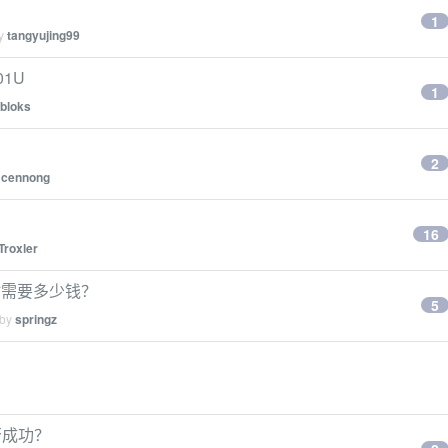
1
by
tangyujing99
01U
1
bloks
2
y
cennong
16
Troxler
的网站需要多少钱？
5
 by
springz
否成功？