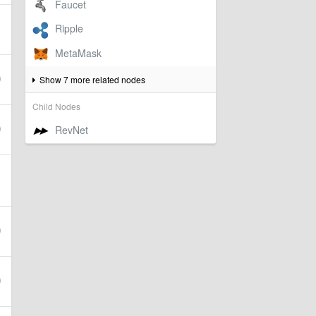
Show 7 more related nodes
Child Nodes