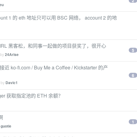
2
eu
t 1 的 eth 地址只可以用 BSC 网络， account 2 的地
？
第一次参加 IRL 黑客松，和同事一起做的项目获奖了，很开心
5
 by
24Arise
fi.com / Buy Me a Coffee / Kickstarter 的产
6
d by
Davic1
nager 获取指定池的 ETH 余额？
啊
1
y
guotie