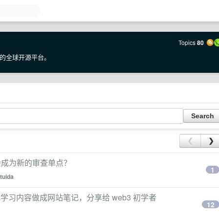
Topics
80
的全球开源平台。
❮
❯
络会不会成为新的审查单点？
1
tuida
把学习内容做成网站笔记，分享给 web3 初学者
12