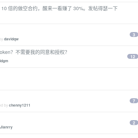
的 10 倍的做空合约，醒来一看赚了 30%。发帖得瑟一下
3
 by
davidqw
oken？不需要我的同意和授权？
12
idgm
7
ied by
chenny1211
2
Jianrry