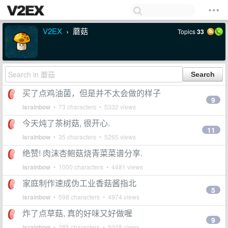
V2EX
蘑菇
Topics
33
›
买了点鸡油菌，但是并不太会做的样子
9
israinbow
• 73 characters • 5332 views
今天炖了茶树菇, 很开心.
11
israinbow
• 35 characters • 5265 views
绝赞! 肉沫杏鲍菇烧青菜菜谱分享.
israinbow
• 1000 characters • 4481 views
家庭制作速成伪工业香菇酱指北
5
israinbow
• 598 characters • 4974 views
炸了点草菇, 真的好味又好做喔
9
israinbow
• 285 characters • 5048 views