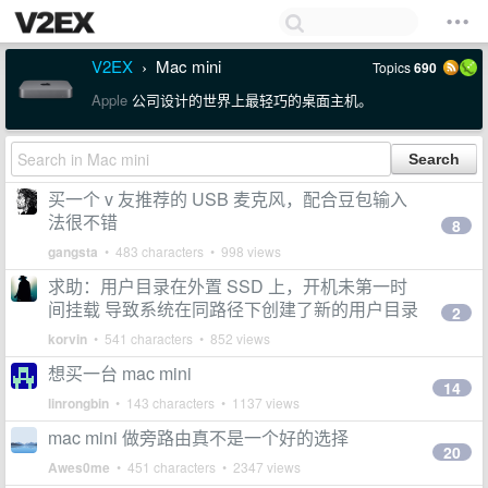
V2EX
Mac mini
Topics
690
›
Apple
公司设计的世界上最轻巧的桌面主机。
买一个 v 友推荐的 USB 麦克风，配合豆包输入
法很不错
8
gangsta
• 483 characters • 998 views
求助：用户目录在外置 SSD 上，开机未第一时
间挂载 导致系统在同路径下创建了新的用户目录
2
korvin
• 541 characters • 852 views
想买一台 mac mini
14
linrongbin
• 143 characters • 1137 views
mac mini 做旁路由真不是一个好的选择
20
Awes0me
• 451 characters • 2347 views