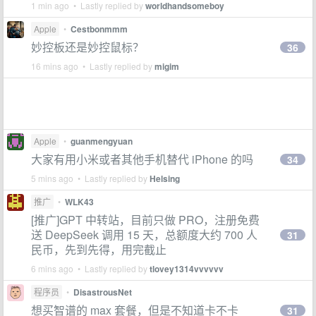
1 min ago • Lastly replied by
worldhandsomeboy
Apple
•
Cestbonmmm
妙控板还是妙控鼠标？
36
16 mins ago • Lastly replied by
migim
Apple
•
guanmengyuan
大家有用小米或者其他手机替代 iPhone 的吗
34
5 mins ago • Lastly replied by
Helsing
推广
•
WLK43
[推广]GPT 中转站，目前只做 PRO，注册免费
送 DeepSeek 调用 15 天，总额度大约 700 人
31
民币，先到先得，用完截止
6 mins ago • Lastly replied by
tlovey1314vvvvvv
程序员
•
DisastrousNet
想买智谱的 max 套餐，但是不知道卡不卡
31