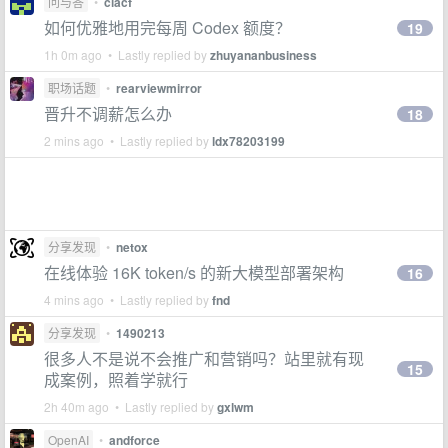
问与答
•
clacf
如何优雅地用完每周 Codex 额度？
19
1h 0m ago • Lastly replied by
zhuyananbusiness
职场话题
•
rearviewmirror
晋升不调薪怎么办
18
2 mins ago • Lastly replied by
ldx78203199
分享发现
•
netox
在线体验 16K token/s 的新大模型部署架构
16
4 mins ago • Lastly replied by
fnd
分享发现
•
1490213
很多人不是说不会推广和营销吗？站里就有现
15
成案例，照着学就行
2h 40m ago • Lastly replied by
gxlwm
OpenAI
•
andforce