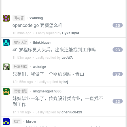
问与答
•
xwhking
opencode go 套餐怎么样
25
13 mins ago • Lastly replied by
CykaBlyat
职场话题
•
thinkbigger
40 岁程序员大头兵，出来还能找到工作吗
23
1h 53m ago • Lastly replied by
LeoWA
分享创造
•
wukaige
兄弟们，我做了一个壁纸网站 - 青山
23
12h 55m ago • Lastly replied by
bzj
职场话题
•
ningmengpian886
妹妹毕业一年了，传媒设计类专业，一直找不
23
到工作
1h 17m ago • Lastly replied by
chenluo0429
推广
•
bbrow