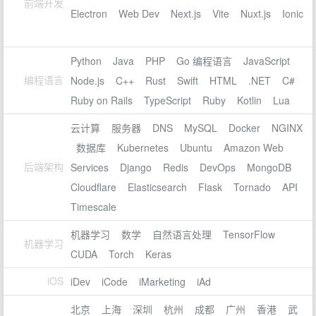
前端开发
Electron
Web Dev
Next.js
Vite
Nuxt.js
Ionic
Python
Java
PHP
Go 编程语言
JavaScript
编程语言
Node.js
C++
Rust
Swift
HTML
.NET
C#
Ruby on Rails
TypeScript
Ruby
Kotlin
Lua
云计算
服务器
DNS
MySQL
Docker
NGINX
数据库
Kubernetes
Ubuntu
Amazon Web
后端架构
Services
Django
Redis
DevOps
MongoDB
Cloudflare
Elasticsearch
Flask
Tornado
API
Timescale
机器学习
数学
自然语言处理
TensorFlow
机器学习
CUDA
Torch
Keras
iOS
iDev
iCode
iMarketing
iAd
北京
上海
深圳
杭州
成都
广州
香港
武