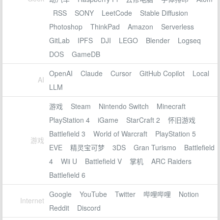
RSS
SONY
LeetCode
Stable Diffusion
Photoshop
ThinkPad
Amazon
Serverless
GitLab
IPFS
DJI
LEGO
Blender
Logseq
DOS
GameDB
OpenAI
Claude
Cursor
GitHub Copilot
Local
AI
LLM
游戏
Steam
Nintendo Switch
Minecraft
PlayStation 4
iGame
StarCraft 2
怀旧游戏
Battlefield 3
World of Warcraft
PlayStation 5
游戏
EVE
精灵宝可梦
3DS
Gran Turismo
Battlefield
4
Wii U
Battlefield V
掌机
ARC Raiders
Battlefield 6
Google
YouTube
Twitter
哔哩哔哩
Notion
Internet
Reddit
Discord