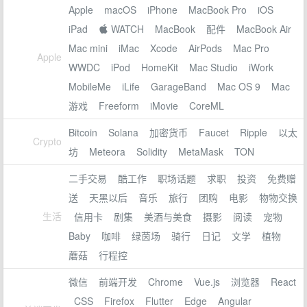
Apple
macOS
iPhone
MacBook Pro
iOS
iPad
 WATCH
MacBook
配件
MacBook Air
Mac mini
iMac
Xcode
AirPods
Mac Pro
Apple
WWDC
iPod
HomeKit
Mac Studio
iWork
MobileMe
iLife
GarageBand
Mac OS 9
Mac
游戏
Freeform
iMovie
CoreML
Bitcoin
Solana
加密货币
Faucet
Ripple
以太
Crypto
坊
Meteora
Solidity
MetaMask
TON
二手交易
酷工作
职场话题
求职
投资
免费赠
送
天黑以后
音乐
旅行
团购
电影
物物交换
生活
信用卡
剧集
美酒与美食
摄影
阅读
宠物
Baby
咖啡
绿茵场
骑行
日记
文学
植物
蘑菇
行程控
微信
前端开发
Chrome
Vue.js
浏览器
React
CSS
Firefox
Flutter
Edge
Angular