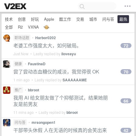
技术
创意
好玩
Apple
酷工作
交易
城市
问与答
最热
全部
R2
VXNA
职场话题
•
Harbor0202
老婆工作强度太大，如何破局。
72
Just Now • Lastly replied by
iloveayu
健康
•
FaustinaD
尝了尝动态血糖仪的咸淡，我觉得很 OK
70
1 min ago • Lastly replied by
SAAAAAAME
推广
•
bbroot
我用 AI 给女朋友做了个抑郁测试，结果她朋
66
友是前男友
11 mins ago • Lastly replied by
bbroot
问与答
•
mrsongopen1
干部带头休假 人在无语的时候真的会笑出来
42