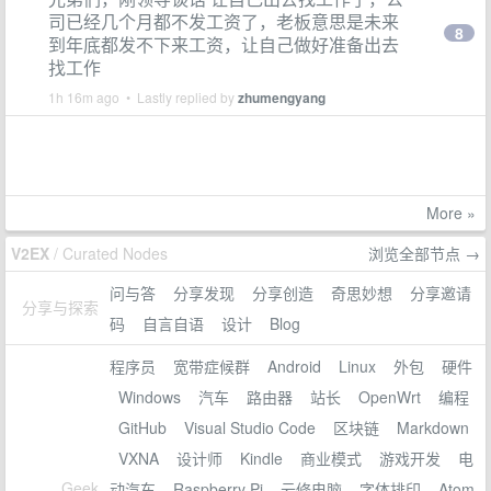
司已经几个月都不发工资了，老板意思是未来
8
到年底都发不下来工资，让自己做好准备出去
找工作
1h 16m ago • Lastly replied by
zhumengyang
More »
V2EX
/ Curated Nodes
浏览全部节点 →
问与答
分享发现
分享创造
奇思妙想
分享邀请
分享与探索
码
自言自语
设计
Blog
程序员
宽带症候群
Android
Linux
外包
硬件
Windows
汽车
路由器
站长
OpenWrt
编程
GitHub
Visual Studio Code
区块链
Markdown
VXNA
设计师
Kindle
商业模式
游戏开发
电
Geek
动汽车
Raspberry Pi
云修电脑
字体排印
Atom