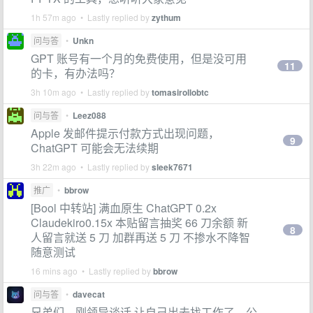
1h 57m ago • Lastly replied by
zythum
问与答
•
Unkn
GPT 账号有一个月的免费使用，但是没可用
11
的卡，有办法吗？
3h 10m ago • Lastly replied by
tomasirollobtc
问与答
•
Leez088
Apple 发邮件提示付款方式出现问题，
9
ChatGPT 可能会无法续期
3h 22m ago • Lastly replied by
sleek7671
推广
•
bbrow
[Bool 中转站] 满血原生 ChatGPT 0.2x
Claudekiro0.15x 本贴留言抽奖 66 刀余额 新
8
人留言就送 5 刀 加群再送 5 刀 不掺水不降智
随意测试
16 mins ago • Lastly replied by
bbrow
问与答
•
davecat
兄弟们，刚领导谈话 让自己出去找工作了，公