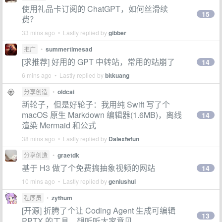
使用礼品卡订阅的 ChatGPT，如何丝滑续
15
费？
33 mins ago • Lastly replied by
gibber
推广
•
summertimesad
[求推荐] 好用的 GPT 中转站，常用的站崩了
14
6 mins ago • Lastly replied by
bitkuang
分享创造
•
oldcai
新轮子，但是好轮子：我用纯 Swift 写了个
macOS 原生 Markdown 编辑器(1.6MB)，离线
14
渲染 Mermaid 和公式
38 mins ago • Lastly replied by
Dalexfefun
分享创造
•
graetdk
基于 H3 做了个免费搞抽象视频的网站
14
10 mins ago • Lastly replied by
geniushui
程序员
•
zythum
[开源] 折腾了个让 Coding Agent 生成可编辑
13
PPTX 的工具，想听听大家意见