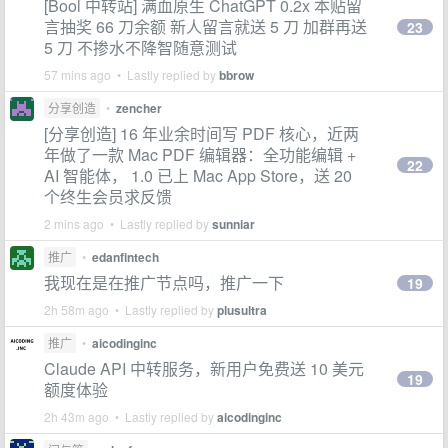
[Bool 中转站] 满血原生 ChatGPT 0.2x 本贴留
言抽奖 66 刀余额 新人留言就送 5 刀 加群再送
23
5 刀 不掺水不降智随意测试
57 mins ago • Lastly replied by
bbrow
分享创造
•
zencher
[分享创造] 16 年业余时间写 PDF 核心，近两
年做了一款 Mac PDF 编辑器：全功能编辑 +
22
AI 智能体， 1.0 已上 Mac App Store，送 20
个终生会员求反馈
2 mins ago • Lastly replied by
sunniar
推广
•
edanfintech
我现在是在推广节点吗，推广一下
19
2h 58m ago • Lastly replied by
plusultra
推广
•
aicodinginc
Claude API 中转服务，新用户免费送 10 美元
19
额度体验
2h 43m ago • Lastly replied by
aicodinginc