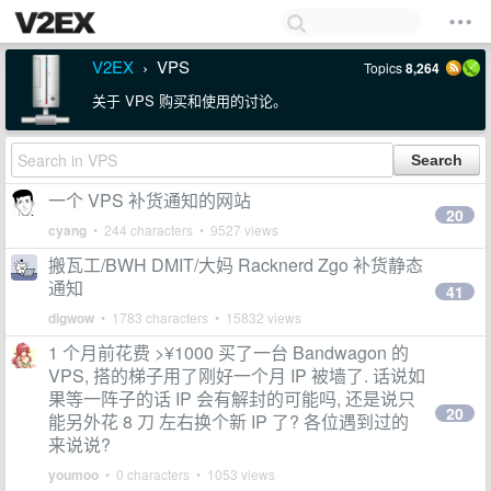
V2EX
VPS
Topics
8,264
›
关于 VPS 购买和使用的讨论。
一个 VPS 补货通知的网站
20
cyang
• 244 characters • 9527 views
搬瓦工/BWH DMIT/大妈 Racknerd Zgo 补货静态
通知
41
digwow
• 1783 characters • 15832 views
1 个月前花费 >¥1000 买了一台 Bandwagon 的
VPS, 搭的梯子用了刚好一个月 IP 被墙了. 话说如
果等一阵子的话 IP 会有解封的可能吗, 还是说只
20
能另外花 8 刀 左右换个新 IP 了? 各位遇到过的
来说说?
youmoo
• 0 characters • 1053 views