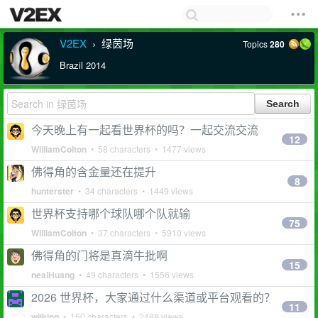
V2EX
绿茵场
Topics
280
›
Brazil 2014
今天晚上有一起看世界杯的吗？一起交流交流
12
WilliamColton
• 58 characters • 1477 views
佛得角的含金量还在提升
8
hunterster
• 34 characters • 1449 views
世界杯支持哪个球队哪个队就输
75
WilliamColton
• 37 characters • 5910 views
佛得角的门将是真滴牛批啊
15
nealHuang
• 49 characters • 1556 views
2026 世界杯，大家通过什么渠道或平台观看的？
11
wjiking
• 150 characters • 2488 views