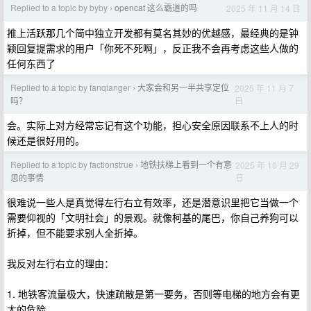
Replied to a topic by byby
opencat 这么霸道的吗
2025 年 11 月 14 日
›
推上活跃那几个简中独立开发都有莫名其妙的优越感，最经典的是钟
颖回复提需求的用户「你死不死啊」，反正我不会再考虑这些人做的
任何东西了
Replied to a topic by fanqianger
大家会和另一半共享定位
2025 年 11 月 7
›
日
吗？
会。实际上对方经常忘记有这个功能，担心安全原因联系不上人的时
候还是很好用的。
Replied to a topic by factionstrue
地铁扶梯上看到一个有意
2025 年 10 月 29
›
日
思的事情
很难说一些人是真觉得左行右立有效率，还是潜意识里把它当做一个
需要仰视的「文明社会」的景观。就像柯基的尾巴，你自己养狗可以
折掉，但不能要求别人全折掉。
我反对左行右立的理由：
1. 地铁客流量极大，快速疏散是第一要务，否则等电梯的地方会有更
大的危险