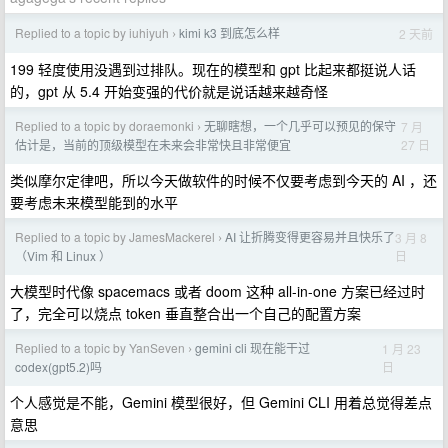
Replied to a topic by iuhiyuh
kimi k3 到底怎么样
2 天前
›
199 轻度使用没遇到过排队。现在的模型和 gpt 比起来都挺说人话
的，gpt 从 5.4 开始变强的代价就是说话越来越奇怪
Replied to a topic by doraemonki
无聊瞎想，一个几乎可以预见的保守
7 月
›
27 日
估计是，当前的顶级模型在未来会非常快且非常便宜
类似摩尔定律吧，所以今天做软件的时候不仅要考虑到今天的 AI ，还
要考虑未来模型能到的水平
Replied to a topic by JamesMackerel
AI 让折腾变得更容易并且快乐了
3 月 8
›
日
（Vim 和 Linux ）
大模型时代像 spacemacs 或者 doom 这种 all-in-one 方案已经过时
了，完全可以烧点 token 垂直整合出一个自己的配置方案
Replied to a topic by YanSeven
gemini cli 现在能干过
1 月 23
›
日
codex(gpt5.2)吗
个人感觉是不能，Gemini 模型很好，但 Gemini CLI 用着总觉得差点
意思