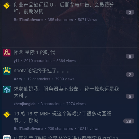
创业产品缺远程 UI，后期参与广告、会员费分
红，前期没钱
2
BeiTianSoftware
• 355 characters • 5071 views
怀念 星际 1 的时代
6
yf1
• 2010 characters • 5364 views
neotv 论坛终于挂了。。。
2
Aary
• 12 characters • 7909 views
求老仙奶我，服务器卖不出去 ，孙一峰永远是我
大哥 。
5
zhenjiangidc
• 3 characters • 7274 views
19 款 16 寸 MBP 玩这个游戏少了很多动画细
节。。郁闷
29
BeiTianSoftware
• 239 characters • 10214 views
中国选手 TIME 今早 WCS 进八强锁定 BlizzCon