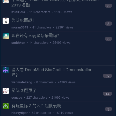
2019 名额
8
IzualBeta
• 118 characters • 21988 views
为艾尔而战！
3
moran3649
• 41 characters • 22361 views
现在还有人玩星际争霸吗？
6
smithken
• 14 characters • 25493 views
没人看 DeepMind StarCraft II Demonstration
吗？
52
wanmafeiteng
• 0 characters • 24363 views
星际 2 翻页了
14
scnace
• 227 characters • 21095 views
有玩星际 2 的么？组队玩啊
3
Heavytiger
• 67 characters • 16210 views