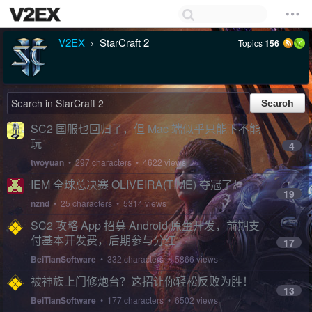
V2EX
StarCraft 2
Topics
156
›
SC2 国服也回归了，但 Mac 端似乎只能下不能
玩
4
twoyuan
• 297 characters • 4622 views
IEM 全球总决赛 OLIVEIRA(TIME) 夺冠了！
19
nznd
• 25 characters • 5314 views
SC2 攻略 App 招募 Android 原生开发，前期支
付基本开发费，后期参与分红
17
BeiTianSoftware
• 332 characters • 5866 views
被神族上门修炮台？这招让你轻松反败为胜！
13
BeiTianSoftware
• 177 characters • 6502 views