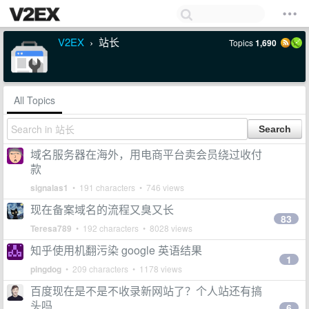
V2EX
站长
Topics
1,690
›
All Topics
域名服务器在海外，用电商平台卖会员绕过收付
款
signalas1
• 191 characters • 746 views
现在备案域名的流程又臭又长
83
Teresa789
• 192 characters • 8028 views
知乎使用机翻污染 google 英语结果
1
pingdog
• 209 characters • 1178 views
百度现在是不是不收录新网站了？个人站还有搞
头吗
6