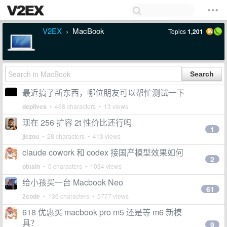
V2EX
MacBook
Topics
1,201
›
最近搞了新东西，哪位朋友可以帮忙测试一下
deplives
• 468 characters • 13 views
现在 256 扩容 2t 性价比还行吗
1
jiezou
• 28 characters • 413 views
claude cowork 和 codex 接国产模型效果如何
2
obtain
• 0 characters • 1034 views
给小孩买一台 Macbook Neo
61
2code
• 136 characters • 5777 views
618 优惠买 macbook pro m5 还是等 m6 新模
具？
9