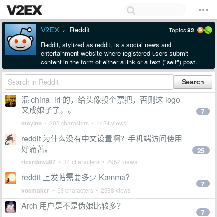
V2EX
Reddit
Topics
82
›
Reddit, stylized as reddit, is a social news and
entertainment website where registered users submit
content in the form of either a link or a text ("self") post.
混 china_irl 的，给头像投个票把，否则这 logo
又成娘子了。。
7
meyino
• 202 characters • 1424 views
reddit 为什么没有中文设置啊？手机端访问使用
好痛苦。
25
ricardowu97
• 34 characters • 2952 views
reddit 上发帖需要多少 Kamma?
7
vodmaker
• 53 characters • 2338 views
Arch 用户是不是伪娘比较多？
7