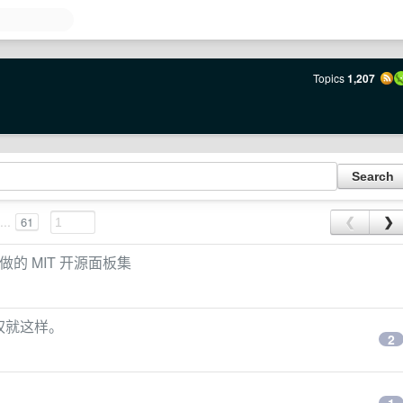
Topics
1,207
...
61
❮
❯
而做的 MIT 开源面板集
授权就这样。
2