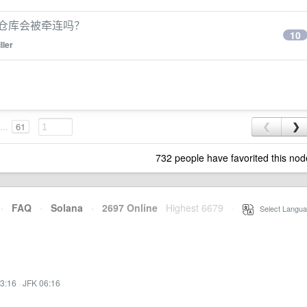
 的仓库会被牵连吗？
10
ller
...
61
❮
❯
732 people have favorited this nod
·
FAQ
·
Solana
·
2697 Online
Highest 6679
·
Select Langua
3:16
·
JFK 06:16