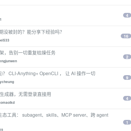
4
1
号长期没被封的？能分享下经验吗？
16
el533
自动化框架，告别一切重复枯燥任务
2
engjunwen
LI-Anything+ OpenCLI ， 让 AI 操作一切
9
aycheung
 图片生成器，无需登录直接用
4
omaolkd
 生态工具： subagent、skills、MCP server、跨 agent
1
xs