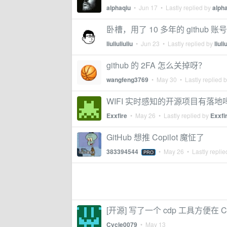
alphaqiu
•
Jun 17
• Lastly replied by
alph
卧槽，用了 10 多年的 githu
liuliuliuliu
•
Jun 23
• Lastly replied by
liuli
github 的 2FA 怎么关掉呀？
wangfeng3769
•
May 30
• Lastly replied 
WIFI 实时感知的开源项目有落地
Exxfire
•
May 26
• Lastly replied by
Exxfi
GitHub 想推 Copilot 魔怔了
383394544
•
May 26
• Lastly repli
PRO
[开源] 写了一个 cdp 工具方便在 
Cycle0079
•
May 13