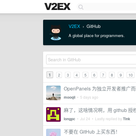
V2EX
GitHub
›
A global place for programmers.
1
2
3
4
5
6
7
8
9
10
OpenPanels 为独立开发者推广
mooqii
•
5 days ago
麻了，这啥情况啊，用 github 
longpc
•
Jul 24
• Lastly replied by
Tink
不要在 GitHub 上买东西！