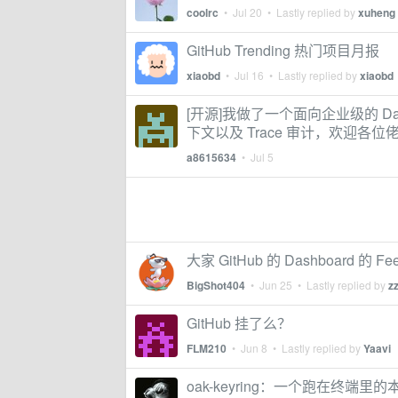
coolrc
•
Jul 20
• Lastly replied by
xuheng
GitHub Trending 热门项目月报
xiaobd
•
Jul 16
• Lastly replied by
xiaobd
[开源]我做了一个面向企业级的 Da
下文以及 Trace 审计，欢迎各位
a8615634
•
Jul 5
大家 GitHub 的 Dashboard 的
BigShot404
•
Jun 25
• Lastly replied by
z
GitHub 挂了么？
FLM210
•
Jun 8
• Lastly replied by
Yaavi
oak-keyring：一个跑在终端