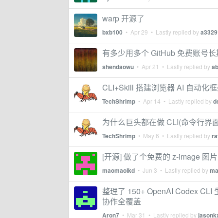
warp 开源了
bxb100
•
Apr 29
• Lastly replied by
a3329
有多少用多个 GitHub 免费账
shendaowu
•
Apr 21
• Lastly replied by
ab
CLI+Skill 搭建浏览器 AI 
TechShrimp
•
Apr 14
• Lastly replied by
d
为什么巨头都在做 CLI(命令行界面)？ C
TechShrimp
•
May 6
• Lastly replied by
r
[开源] 做了个免费的 z-image
maomaolkd
•
Jun 3
• Lastly replied by
ma
整理了 150+ OpenAI Codex CLI
协作全覆盖
Aron7
•
Mar 31
• Lastly replied by
jasonk