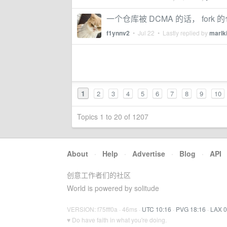
一个仓库被 DCMA 的话， fork
f1ynnv2
•
Jul 22
• Lastly replied by
marlki
1
2
3
4
5
6
7
8
9
10
Topics 1 to 20 of 1207
About
·
Help
·
Advertise
·
Blog
·
API
创意工作者们的社区
World is powered by solitude
VERSION: f75fff0a · 46ms ·
UTC 10:16
·
PVG 18:16
·
LAX 0
♥ Do have faith in what you're doing.