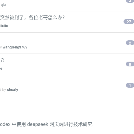
3
aqiu
b 账号突然被封了，各位老哥怎么办？
27
uliuliu
2
by
wangfeng3769
吗？
9
re
1
ed by
shoaly
Codex 中使用 deepseek 网页端进行技术研究