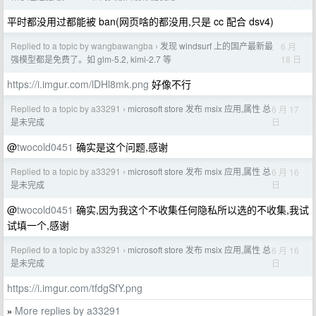
平时都没用过都能被 ban(网页啥的都没用,只是 cc 配合 dsv4)
Replied to a topic by wangbawangba
发现 windsurf 上的国产最新最
6 月
›
18 日
强模型都是免费了。如 glm-5.2, kimi-2.7 等
https://i.imgur.com/lDHl8mk.png
好像不行
Replied to a topic by a33291
microsoft store 发布 msix 应用,属性 总
6 月 17
›
日
是未完成
@
twocold0451
确实是这个问题,感谢
Replied to a topic by a33291
microsoft store 发布 msix 应用,属性 总
6 月 16
›
日
是未完成
@
twocold0451
确实,因为我这个不收集任何隐私所以选的不收集,我试
试填一个,感谢
Replied to a topic by a33291
microsoft store 发布 msix 应用,属性 总
6 月 16
›
日
是未完成
https://i.imgur.com/tfdgSfY.png
More replies by a33291
»