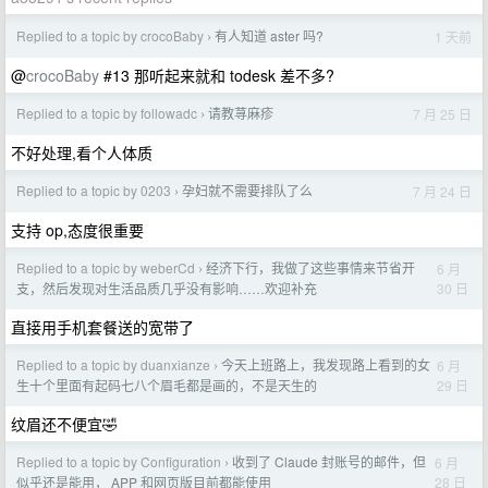
Replied to a topic by crocoBaby
有人知道 aster 吗?
1 天前
›
@
crocoBaby
#13 那听起来就和 todesk 差不多?
Replied to a topic by followadc
请教荨麻疹
7 月 25 日
›
不好处理,看个人体质
Replied to a topic by 0203
孕妇就不需要排队了么
7 月 24 日
›
支持 op,态度很重要
Replied to a topic by weberCd
经济下行，我做了这些事情来节省开
6 月
›
30 日
支，然后发现对生活品质几乎没有影响……欢迎补充
直接用手机套餐送的宽带了
Replied to a topic by duanxianze
今天上班路上，我发现路上看到的女
6 月
›
29 日
生十个里面有起码七八个眉毛都是画的，不是天生的
纹眉还不便宜🤣
Replied to a topic by Configuration
收到了 Claude 封账号的邮件，但
6 月
›
28 日
似乎还是能用， APP 和网页版目前都能使用