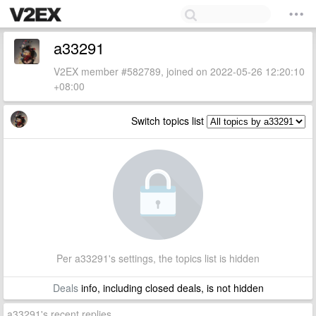
a33291
V2EX member #582789, joined on 2022-05-26 12:20:10
+08:00
Switch topics list
Per a33291's settings, the topics list is hidden
Deals
info, including closed deals, is not hidden
a33291's recent replies