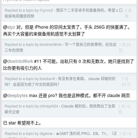
Replied to a topic by f1ynnv2
想买个二手安卓手机做备用机，希望 c 口
3 天
›
前
能接电视播放视频
@
ajyz
对，但是 iPhone 的空间太宝贵了，手头 256G 的快塞满了。
再买个大容量的来做备用机感觉不太划算了
Replied to a topic by diveIntoWork
​写一个我自己的故事吧，纪念这
7 月 22
›
日
三年的感情
@
diveIntoWork
#11 不可能，出轨只有 0 次和无数次，她只是找到了
比你更有吸引力的人
Replied to a topic by blackantt
有没有身在美国， claude 却被封的
7 月
›
20 日
吗？ 会是因为用了中文的原因吗？
@
deepbytes
max 还是 pro? 我也是这种模式，都不开 claude 网页
Replied to a topic by chinayl424
Claude 被封后，我抢救出了全部
7 月 19
›
日
聊天记录
已 star 希望用不上。
Replied to a topic by digwow
🔥DMIT 洛杉矶 PRO、EB、T1，（正
7 月 19
›