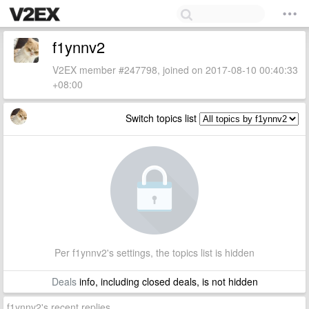
f1ynnv2
V2EX member #247798, joined on 2017-08-10 00:40:33
+08:00
Switch topics list
Per f1ynnv2's settings, the topics list is hidden
Deals
info, including closed deals, is not hidden
f1ynnv2's recent replies