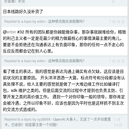
日
价套餐）补货
日本线路好久没补货了
Replied to a topic by erbin
这种情况我应该跑路吗？
7 月 15 日
›
@
erbin
#32 所有的团队都是你越能做杂事，那杂事就越堆给你，精致
的利己主义者一定是花最少的精力做最核心的事情演最主要的角儿，
要是不会拒绝还在沟通表达上有负面印象，那你的任何一点不走心的
反应反而都会记在别人心里。
Replied to a topic by erbin
这种情况我应该跑路吗？
7 月 15 日
›
看了楼主的表达，我的感觉是表达沟通上确实有点欠缺，这应该是目
前状况的主要原因。 开头洋洋洒洒一大篇，标点符号和分段都没有认
真处理不说，给人主要的感觉就是做了一大堆边缘工作比如编译打
包，sdk 维护之类的。但是后面交流的过程中才提到也负责主防、引
擎开发之类的高价值工作。 遇到一个对你印象一般的领导，那你肯定
会被冷遇，之所以印象不好，应该也是因为平时也是这样抓不到主次
的交流方式造成的。
Replied to a topic by xyz8899
OpenAI 大善人，又送了一次手动重置
7 月
›
14 日
卡，已收到！但是要注意一个问题！