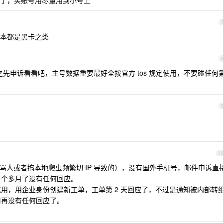
了，买账号用尽量用到小号上
本都是黑卡之类
？总之先申诉看看吧，主号数据重要最好全按官方 tos 规定使用，不要碰任何
1
e 骂人或者搞本地爬虫频繁切 IP 导致的），没有国外手机号，邮件申诉直
 个多月了没有任何回应。
试用，用企业身份创建新工单，工单第 2 天回应了，不过是通知被内部转
周再没有任何回应了。