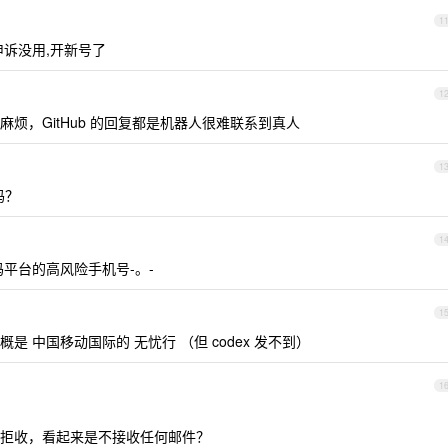
1
 申诉没用,开新号了
1
烦，GitHub 的回复都是机器人很难联系到真人
1
吗？
1
平台的高风险手机号-。-
1
 中国移动国际的 无忧行 （但 codex 发不到）
1
拒收，看起来是不接收任何邮件？