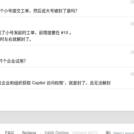
2
用一个小号提交工单，然后说大号被封了是吗？
2
创了小号发起的工单，前情提要在 #10 。
时左右就解封了。
2
号开个企业试用？
2
业和组织获取 Copilot 访问权限”，就是封了，且无法解封
·
FAQ
·
Solana
·
2406 Online
Highest 6679
·
Select Langua