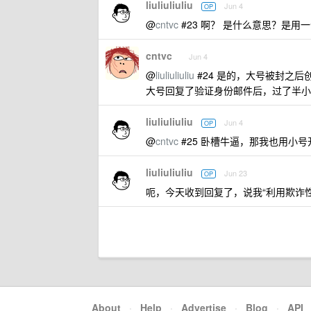
liuliuliuliu
Jun 4
OP
@
cntvc
#23 啊？ 是什么意思？是
cntvc
Jun 4
@
liuliuliuliu
#24 是的，大号被封之后
大号回复了验证身份邮件后，过了半小
liuliuliuliu
Jun 4
OP
@
cntvc
#25 卧槽牛逼，那我也用小
liuliuliuliu
Jun 23
OP
呃，今天收到回复了，说我“利用欺诈性企
About
·
Help
·
Advertise
·
Blog
·
API