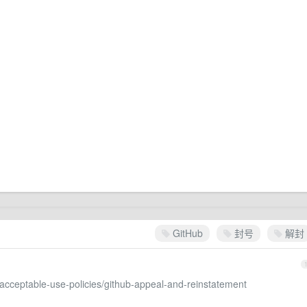
GitHub
封号
解封
y/acceptable-use-policies/github-appeal-and-reinstatement