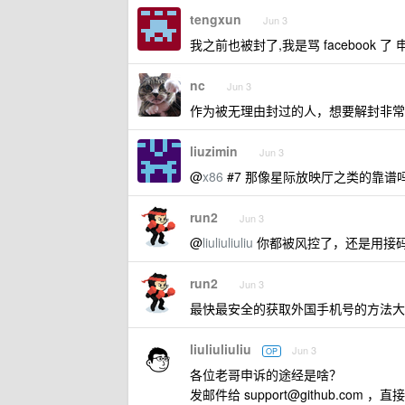
tengxun
Jun 3
我之前也被封了,我是骂 facebook 了
nc
Jun 3
作为被无理由封过的人，想要解封非常麻
liuzimin
Jun 3
@
x86
#7 那像星际放映厅之类的靠谱
run2
Jun 3
@
liuliuliuliu
你都被风控了，还是用接码
run2
Jun 3
最快最安全的获取外国手机号的方法大概是
liuliuliuliu
Jun 3
OP
各位老哥申诉的途经是啥？
发邮件给
support@github.com
，直接