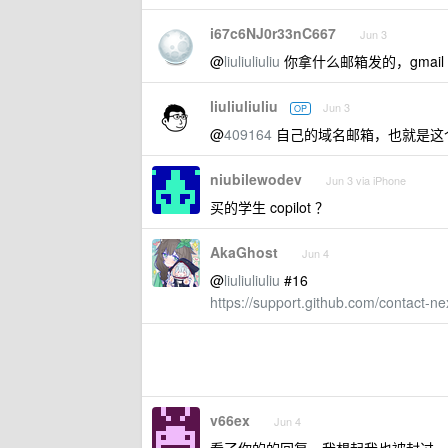
i67c6NJ0r33nC667
Jun 3
@
liuliuliuliu
你拿什么邮箱发的，gmail
liuliuliuliu
Jun 3
OP
@
409164
自己的域名邮箱，也就是这个
niubilewodev
Jun 3 via iPhone
买的学生 copilot ？
AkaGhost
Jun 4
@
liuliuliuliu
#16
https://support.github.com/contact-ne
v66ex
Jun 4