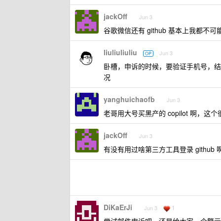
jackOff
Jun 3
谷歌微信还有 github 基本上我都
liuliuliuliu
Jun 3
OP
卧槽，申诉的时候，要验证手机号，结
况
yanghuichaofb
Jun 3
老哥用大号买黑产的 copilot 啊，这
jackOff
Jun 3
有没有用过啥第三方工具登录 github 啊？
DiKaErJi
1
Jun 3