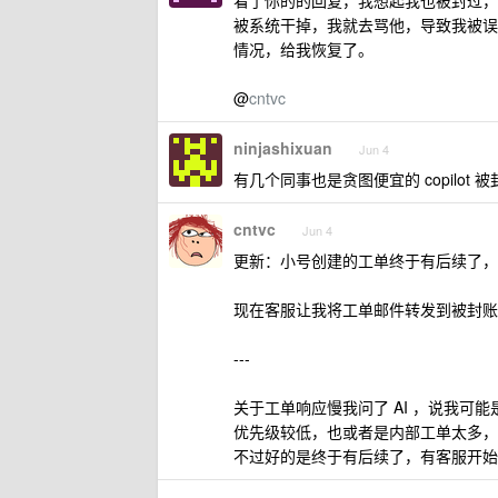
看了你的的回复，我想起我也被封过，大概在
被系统干掉，我就去骂他，导致我被误封了，账
情况，给我恢复了。
@
cntvc
ninjashixuan
Jun 4
有几个同事也是贪图便宜的 copilot 被封
cntvc
Jun 4
更新：小号创建的工单终于有后续了，
现在客服让我将工单邮件转发到被封账
---
关于工单响应慢我问了 AI ，说我可
优先级较低，也或者是内部工单太多，
不过好的是终于有后续了，有客服开始