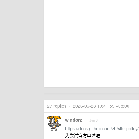
27 replies
•
2026-06-23 19:41:59 +08:00
windorz
Jun 3
https://docs.github.com/zh/site-polic
先尝试官方申述吧