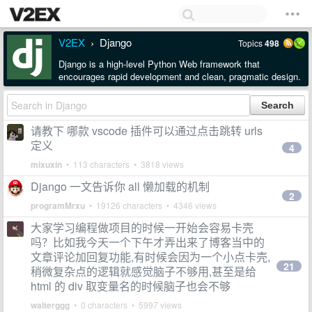
V2EX
Django
Topics
498
›
Django is a high-level Python Web framework that
encourages rapid development and clean, pragmatic design.
请教下 哪款 vscode 插件可以通过点击跳转 urls
定义
4
mixuxin
• 113 characters • 3818 views
Django 一文告诉你 all 懒加载的机制
2
programMrxu
• 19126 characters • 4346 views
大家学习编程做项目的时候一开始会容易卡壳
吗？比如我今天一个下午才弄出来了博客当中的
文章评论加回复功能,有时候会因为一个小点卡壳,
21
稍微复杂点的逻辑就感觉脑子不够用,甚至是给
html 的 div 取变量名的时候脑子也会不够
walterggg
• 0 characters • 5997 views