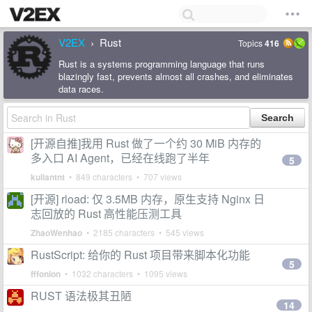
V2EX
Rust
Topics
416
›
Rust is a systems programming language that runs
blazingly fast, prevents almost all crashes, and eliminates
data races.
[开源自推]我用 Rust 做了一个约 30 MiB 内存的
多入口 AI Agent，已经在线跑了半年
5
kuliantnt
• 849 characters • 707 views
[开源] rload: 仅 3.5MB 内存，原生支持 Nginx 日
志回放的 Rust 高性能压测工具
ZhaoWenhao
• 2185 characters • 545 views
RustScript: 给你的 Rust 项目带来脚本化功能
5
fffonion
• 1032 characters • 1095 views
RUST 语法极其丑陋
14