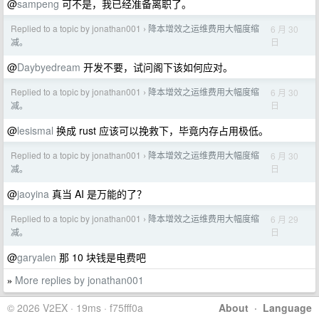
@
sampeng
可不是，我已经准备离职了。
Replied to a topic by jonathan001
降本增效之运维费用大幅度缩
6 月 30
›
日
减。
@
Daybyedream
开发不要，试问阁下该如何应对。
Replied to a topic by jonathan001
降本增效之运维费用大幅度缩
6 月 30
›
日
减。
@
lesismal
换成 rust 应该可以挽救下，毕竟内存占用极低。
Replied to a topic by jonathan001
降本增效之运维费用大幅度缩
6 月 30
›
日
减。
@
jaoyina
真当 AI 是万能的了？
Replied to a topic by jonathan001
降本增效之运维费用大幅度缩
6 月 29
›
日
减。
@
garyalen
那 10 块钱是电费吧
More replies by jonathan001
»
© 2026 V2EX · 19ms · f75fff0a
About
·
Language