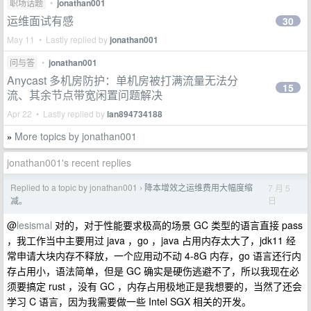
职场话题
•
jonathan001
运维面试有感
30
May 11 • Lastly replied by
jonathan001
问与答
•
jonathan001
Anycast 多机房防护：单机房被打满流量无法分
15
流、其余节点带宽闲置问题解决
Apr 22 • Lastly replied by
lan894734188
More topics by jonathan001
»
jonathan001's recent replies
Replied to a topic by jonathan001
降本增效之运维费用大幅度缩
7 月 5
›
日
减。
@
lesismal
对的，对于性能要求极高的场景 GC 类型的语言直接 pass
，我工作当中主要用过 java ，go ，java 占用内存太大了，jdk11 经
常申请大块内存不释放，一个应用动不动 4-8G 内存，go 语言还行内
存占用小，语法简单，但是 GC 确实是硬伤逃避不了，所以我现在必
须要搞定 rust ，没有 GC ，内存占用极地正是我想要的，当然了还会
学习 C 语言，因为我需要做一些 Intel SGX 相关的开发。