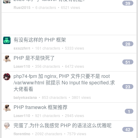
39
Rust2015
• 6 characters • 6521 views
有没有这样的 PHP 框架
28
sxszzhrrt
• 161 characters • 5333 views
PHP 是不是快死了
51
Loser110
• 356 characters • 6472 views
php74-fpm 加 nginx, PHP 文件只要不是 root
/var/www/html 就提示 No input file specified.求
23
大佬看看
baiyekaslana
• 853 characters • 3801 views
PHP framewok 框架推荐
1
Loser110
• 921 characters • 2945 views
完蛋了,为什么我感觉 PHP 的语法这么优雅呢
42
florentino
• 2092 characters • 7579 views