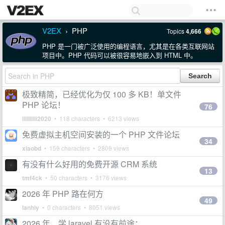
V2EX
PHP
Topics
4,666
›
PHP 是一门被广泛使用的编程语言，尤其是在各类互联网站
项目中。PHP 代码可以被很容易地嵌入到 HTML 中。
极致精简，已经优化为仅 100 多 KB！单文件
PHP 论坛！
76
lilililili2020
• 118 characters • 6213 views
免费虚拟主机空间安装的一个 PHP 文件论坛
34
xiaobd
• 159 characters • 2809 views
有没有什么好用的免费开源 CRM 系统
13
tmf4ck
• 50 characters • 3176 views
2026 年 PHP 路在何方
49
lanhiy
• 0 characters • 8051 views
2026 年，学 laravel 有没有前途：