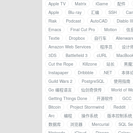
Apple TV
Matrix
iGame
配件
Apple
Blu-ray
汇编
SSH
Ca
Riak
Podcast
AutoCAD
Diablo II
Emacs
Final Cut Pro
Motion
信
Textie
Dropbox
自行车
Alienwar
Amazon Web Services
程序员
设计
3DS
Battlefield 3
cURL
MacBook
Cut the Rope
Killzone
站长
黑魔
Instapaper
Dribbble
.NET
本体
Guild Wars 2
PostgreSQL
使用指南
Go 编程语言
仙剑奇侠传
World of Wa
Getting Things Done
开源软件
GCC
Bitcoin
Project Stormwind
Reddit
Arc
编程
操作系统
版本控制系统
数据库
浏览器
Mercurial
SQL Se
Nintendo
iCloud
Django
Celery