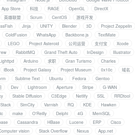
App Store
科技
RAGE
OpenGL
DirectX
英雄联盟
Scrum
CentOS
游戏开发
ssFish
Jinja
UNITY
Blender
3D
Project Zeppelin
ColdFusion
WhatsApp
Backbone.js
TextMate
LEGO
Project Asteroid
公司运营
支付宝
Xcode
rew
RabbitMQ
Grand Theft Auto
InDesign
Illustrator
Lighttpd
Arduino
求职
Gran Turismo
Charles
iBook
Project Galaxy
Project Museum
0x10c
域名
orm
Sublime Text
Ubuntu
Fedora
Gentoo
间
Dev
Lightroom
Aperture
Stripe
G-WAN
xy
Stable Diffusion
C3Edge
Netlify
SSL
RRDtool
Stack
SimCity
Varnish
RQ
KDE
Hawken
ic
make
O'Reilly
Delphi
4G
MemSQL
base
Cassandra
HBase
Lucene
ERP
Cisco
Computer vision
Stack Overflow
Nexus
App.net