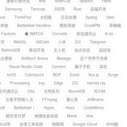
搜索引擎优化
Ace
SolarCity
SpaceX
Hack
Samsung
Tarsnap
SSDB
Rust
前端开发
oud
ThinkPad
太阳能
日志处理
Syslog
Uber
奔驰
Battlefield Hardline
模拟驾驶
OneAPM
草稿箱
Factorio
 WATCH
Corvette
亲加通讯云
fir.im
穷
WebGL
GitCafe
小米
DJI
Telegram
RethinkDB
移动开发
无人机
站点状态
监控宝
 站点更新
AirMech Arena
Besiege
这个世界不完美
Visual Studio Code
Cement
锤子手机
耳机
tvOS
Catchpoint
BGP
Excel
Vue.js
Surge
x
Processing
iray
Edge
CG
mental ray
实时通讯云
Otto
文明系列
MonetDB
XCOM
五笔字型输入法
FFmpeg
蒲公英
JetBrains
ud9
Battlefield 1
Hyper_
Hexo
CodeMirror
精灵宝可梦
地理信息系统
Metal
Vive
fluxDB
全球工单系统
物联网
Google Cloud
中州韻