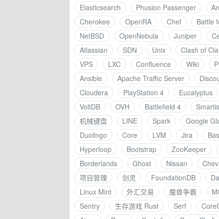
Elasticsearch
Phusion Passenger
A
Cherokee
OpenRA
Chef
Battle 
NetBSD
OpenNebula
Juniper
C
Atlassian
SDN
Unix
Clash of Cl
VPS
LXC
Confluence
Wiki
P
Ansible
Apache Traffic Server
Disco
Cloudera
PlayStation 4
Eucalyptus
VoltDB
OVH
Battlefield 4
Smarti
机械键盘
LINE
Spark
Google Gl
Duolingo
Core
LVM
Jira
Ba
Hyperloop
Bootstrap
ZooKeeper
Borderlands
Ghost
Nissan
Chevr
项目管理
剑灵
FoundationDB
Da
Linux Mint
外汇交易
魔兽争霸
M
Sentry
生存游戏 Rust
Serf
Core