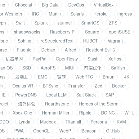
nno
Chocolat
Big Data
DevOps
VirtualBox
for Wesnoth
IRC
Munin
Solaris
Heroku
Ingress
eph
Swift
Splunk
stunnel
SmartOS
ZFS
ans
shadowsocks
Raspberry Pi
Square
openSUSE
lone
Sphinx
reStructuredText
HUBOT
Vagrant
urse
Fluentd
Debian
Alfred
Resident Evil 6
机器学习
PayPal
OpenResty
Stash
XeHost
san OS
SSD
AeroFS
MIUI
前端优化
Sailfish
ass
发烧友
EMC
微软
WebRTC
Braun
4K
sh
Oculus VR
BTSync
iTransfer
Zed
Docker
IE
PowerDNS
Local LLM
Salt Stack
SAP
olet
海外运营
Hearthstone
Heroes of the Storm
rt
Xbox One
Herman Miller
Ripple
BOINC
Wii U
ODO
Lynda
Mudbox
Titanfall
Percona
KVM
OS
PWA
OpenCL
WebP
iBeacon
GitHub