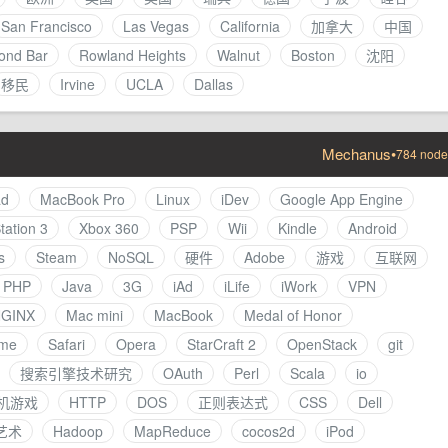
San Francisco
Las Vegas
California
加拿大
中国
ond Bar
Rowland Heights
Walnut
Boston
沈阳
移民
Irvine
UCLA
Dallas
Mechanus
•
784 node
ad
MacBook Pro
Linux
iDev
Google App Engine
tation 3
Xbox 360
PSP
Wii
Kindle
Android
s
Steam
NoSQL
硬件
Adobe
游戏
互联网
PHP
Java
3G
iAd
iLife
iWork
VPN
GINX
Mac mini
MacBook
Medal of Honor
me
Safari
Opera
StarCraft 2
OpenStack
git
搜索引擎技术研究
OAuth
Perl
Scala
io
机游戏
HTTP
DOS
正则表达式
CSS
Dell
艺术
Hadoop
MapReduce
cocos2d
iPod