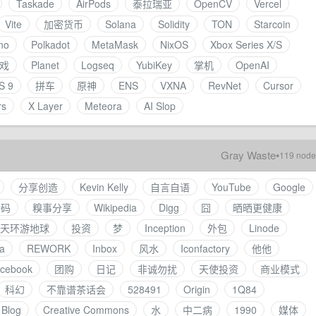
Taskade
AirPods
泰拉瑞亚
OpenCV
Vercel
Vite
加密货币
Solana
Solidity
TON
Starcoin
no
Polkadot
MetaMask
NixOS
Xbox Series X/S
戏
Planet
Logseq
YubiKey
掌机
OpenAI
S 9
拼车
原神
ENS
VXNA
RevNet
Cursor
rs
X Layer
Meteora
AI Slop
Gray Waste
•
119 node
分享创造
Kevin Kelly
自言自语
YouTube
Google
请码
糗事分享
Wikipedia
Digg
囧
晒晒更健康
0 天环游地球
投资
梦
Inception
外包
Linode
a
REWORK
Inbox
风水
Iconfactory
他他
cebook
团购
日记
非诚勿扰
天使投资
商业模式
科幻
不靠谱茶话会
528491
Origin
1Q84
Blog
Creative Commons
水
中二病
1990
媒体