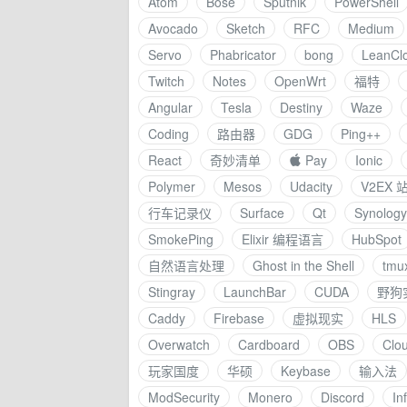
Atom
Bose
Sputnik
PowerShell
Avocado
Sketch
RFC
Medium
Servo
Phabricator
bong
LeanCl
Twitch
Notes
OpenWrt
福特
Angular
Tesla
Destiny
Waze
Coding
路由器
GDG
Ping++
React
奇妙清单
 Pay
Ionic
Polymer
Mesos
Udacity
V2EX
行车记录仪
Surface
Qt
Synology
SmokePing
Elixir 编程语言
HubSpot
自然语言处理
Ghost in the Shell
tmu
Stingray
LaunchBar
CUDA
野狗
Caddy
Firebase
虚拟现实
HLS
Overwatch
Cardboard
OBS
Clo
玩家国度
华硕
Keybase
输入法
ModSecurity
Monero
Discord
In