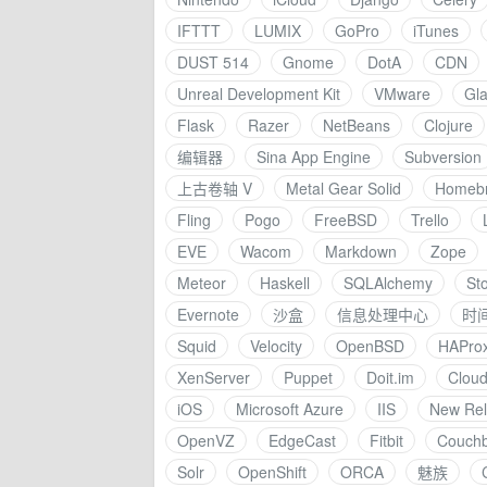
IFTTT
LUMIX
GoPro
iTunes
DUST 514
Gnome
DotA
CDN
Unreal Development Kit
VMware
Gla
Flask
Razer
NetBeans
Clojure
编辑器
Sina App Engine
Subversion
上古卷轴 V
Metal Gear Solid
Homeb
Fling
Pogo
FreeBSD
Trello
EVE
Wacom
Markdown
Zope
Meteor
Haskell
SQLAlchemy
St
Evernote
沙盒
信息处理中心
时
Squid
Velocity
OpenBSD
HAPro
XenServer
Puppet
Doit.im
Cloud
iOS
Microsoft Azure
IIS
New Rel
OpenVZ
EdgeCast
Fitbit
Couch
Solr
OpenShift
ORCA
魅族