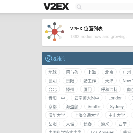
V2EX 位面列表
1363 nodes now and growing.
混沌海
地球
问与答
上海
北京
广州
昆明
贵阳
酷工作
天津
New 
台北
滕州
厦门
呼和浩特
南
贵阳一中
云南师大附中
London
京都
海盗船
Seattle
Sydney
清华大学
上海交通大学
中山大学
岳阳
大理
长春
遵义
西宁
中国科学技术大学
Los Angeles
签证