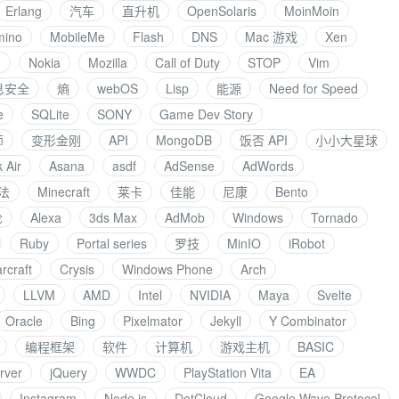
Erlang
汽车
直升机
OpenSolaris
MoinMoin
mino
MobileMe
Flash
DNS
Mac 游戏
Xen
I
Nokia
Mozilla
Call of Duty
STOP
Vim
息安全
熵
webOS
Lisp
能源
Need for Speed
e
SQLite
SONY
Game Dev Story
师
变形金刚
API
MongoDB
饭否 API
小小大星球
 Air
Asana
asdf
AdSense
AdWords
法
Minecraft
莱卡
佳能
尼康
Bento
论
Alexa
3ds Max
AdMob
Windows
Tornado
Ruby
Portal series
罗技
MinIO
iRobot
rcraft
Crysis
Windows Phone
Arch
LLVM
AMD
Intel
NVIDIA
Maya
Svelte
Oracle
Bing
Pixelmator
Jekyll
Y Combinator
编程框架
软件
计算机
游戏主机
BASIC
rver
jQuery
WWDC
PlayStation Vita
EA
Instagram
Node.js
DotCloud
Google Wave Protocol