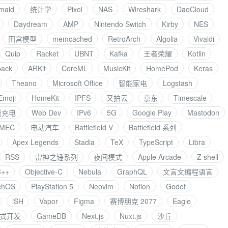
maid
统计学
Pixel
NAS
Wireshark
DaoCloud
Daydream
AMP
Nintendo Switch
Kirby
NES
田宫模型
memcached
RetroArch
Algolia
Vivaldi
Quip
Racket
UBNT
Kafka
王者荣耀
Kotlin
ack
ARKit
CoreML
MusicKit
HomePod
Keras
Theano
Microsoft Office
智能家电
Logstash
Emoji
HomeKit
IPFS
又拍云
京东
Timescale
线充电
Web Dev
IPv6
5G
Google Play
Mastodon
MEC
电动汽车
Battlefield V
Battlefield 系列
Apex Legends
Stadia
TeX
TypeScript
Libra
RSS
雷神之锤系列
夜间模式
Apple Arcade
Z shell
C++
Objective-C
Nebula
GraphQL
文言文编程语言
chOS
PlayStation 5
Neovim
Notion
Godot
iSH
Vapor
Figma
赛博朋克 2077
Eagle
式开发
GameDB
Next.js
Nuxt.js
沙丘