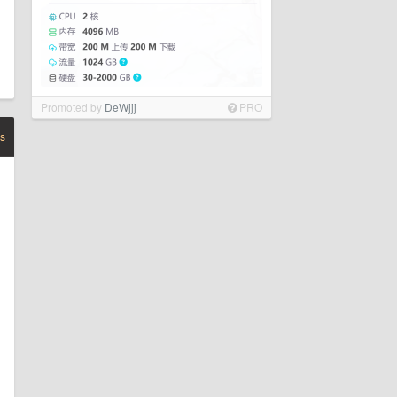
Promoted by
DeWjjj
PRO
s