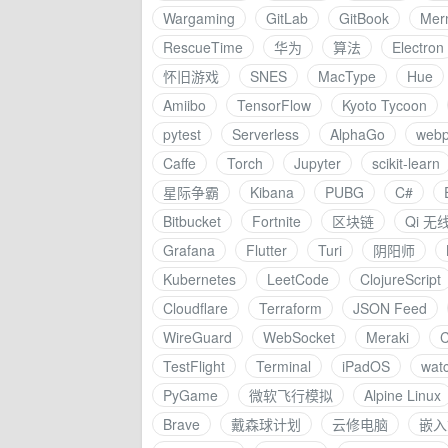
Wargaming
GitLab
GitBook
Mer
RescueTime
华为
算法
Electron
怀旧游戏
SNES
MacType
Hue
Amiibo
TensorFlow
Kyoto Tycoon
pytest
Serverless
AlphaGo
webp
Caffe
Torch
Jupyter
scikit-learn
星际争霸
Kibana
PUBG
C#
Bitbucket
Fortnite
区块链
Qi 无
Grafana
Flutter
Turi
阴阳师
Kubernetes
LeetCode
ClojureScript
Cloudflare
Terraform
JSON Feed
WireGuard
WebSocket
Meraki
TestFlight
Terminal
iPadOS
wat
PyGame
微软飞行模拟
Alpine Linux
Brave
戴森球计划
云修电脑
嵌入