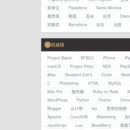
新单位
Pasadena
Santa Monica
墨西哥
韩国
亚洲
台湾
Diam
抑郁症
Barcelona
冰岛
法国
机械境
Project Babel
BFBC2
iPhone
iP
macOS
Project Picky
NDS
PlayS
iMac
Resident Evil 5
iCode
Redi
C
Photoshop
HTML
MySQL
Mac Pro
服务器
Ruby on Rails
N
WordPress
Python
Firefox
Chro
Blogger
云计算
bzr
宽带症候群
Apache
CouchDB
iMarketing
街
JavaScript
Lua
BlackBerry
像素