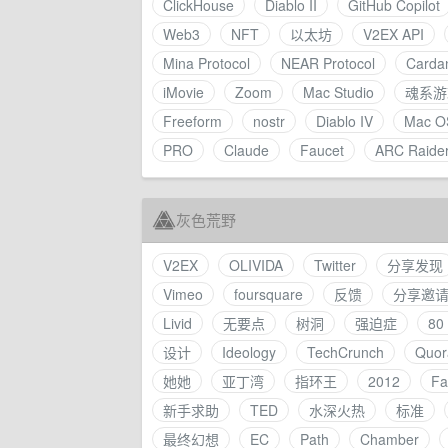
ClickHouse
Diablo II
GitHub Copilot
Web3
NFT
以太坊
V2EX API
Mina Protocol
NEAR Protocol
Carda
iMovie
Zoom
Mac Studio
魂系游
Freeform
nostr
Diablo IV
Mac O
PRO
Claude
Faucet
ARC Raide
灰色荒野
V2EX
OLIVIDA
Twitter
分享发现
Vimeo
foursquare
反馈
分享邀
Livid
无要点
树洞
强迫症
8
设计
Ideology
TechCrunch
Quor
她她
亚丁湾
指环王
2012
Fa
新手求助
TED
水深火热
标准
最终幻想
EC
Path
Chamber