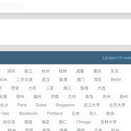
Limbo
•
110 node
深圳
丽江
杭州
桂林
成都
重庆
东京
York
二手交易
武汉
香港
澳门
湾区
Berlin
京
西安
大庆
三亚
海口
珠海
大连
无锡
郑州
福州
济南
兰州
青岛
苏州
扬州
长沙
Paris
Dubai
Singapore
武汉大学
北京大学
Oslo
Stockholm
Portland
日本
寻人
新余
哈尔滨
南昌
保定
铜仁
Chicago
吉林大学
欧洲
英国
美国
瑞典
德国
宁波
硅谷