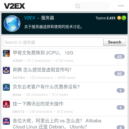
V2EX
服务器
Topics
2,423
›
关于服务器选择和使用的技术讨论。
甲骨文免费降到 2CPU， 12G
43
CSGO
• 517 characters • 4728 views
昇腾 怎么感觉是虚假宣传吗？
40
DeYiAo
• 153 characters • 6099 views
京东云老客户有什么优惠券没有?
1
jeesk
• 36 characters • 513 views
挂一下腾讯云的逆天操作
1
hiki112
• 149 characters • 613 views
各位大佬，阿里云上的 os 怎么选？ Alibaba
Cloud Linux 还是 Debian， Ubuntu？
4