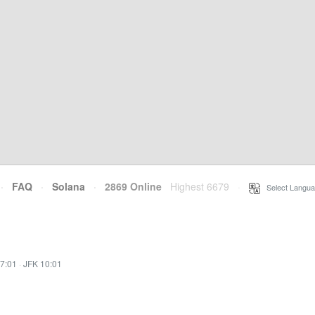
·
FAQ
·
Solana
·
2869 Online
Highest 6679
·
Select Langua
7:01
·
JFK 10:01