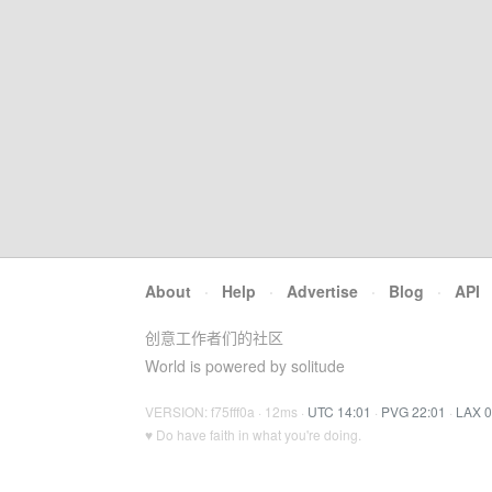
About
·
Help
·
Advertise
·
Blog
·
API
创意工作者们的社区
World is powered by solitude
VERSION: f75fff0a · 12ms ·
UTC 14:01
·
PVG 22:01
·
LAX 0
♥ Do have faith in what you're doing.