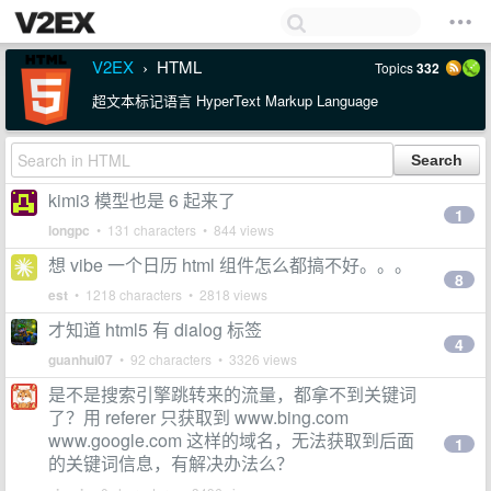
V2EX
HTML
Topics
332
›
超文本标记语言 HyperText Markup Language
kimi3 模型也是 6 起来了
1
longpc
• 131 characters • 844 views
想 vibe 一个日历 html 组件怎么都搞不好。。。
8
est
• 1218 characters • 2818 views
才知道 html5 有 dialog 标签
4
guanhui07
• 92 characters • 3326 views
是不是搜索引擎跳转来的流量，都拿不到关键词
了？用 referer 只获取到 www.bing.com
www.google.com 这样的域名，无法获取到后面
1
的关键词信息，有解决办法么？