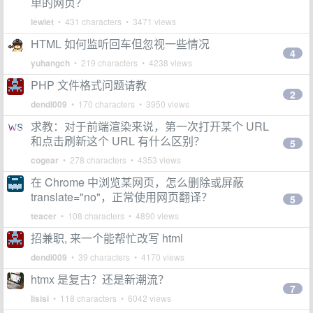
单的网页？
lewiet
• 431 characters • 3471 views
HTML 如何监听回车但忽视一些情况
4
yuhangch
• 219 characters • 4238 views
PHP 文件格式问题请教
2
dendi009
• 170 characters • 3950 views
求教：对于前端渲染来说，第一次打开某个 URL
和点击刷新这个 URL 有什么区别？
5
cogear
• 278 characters • 4353 views
在 Chrome 中浏览某网页，怎么删除或屏蔽
translate="no"，正常使用网页翻译？
5
teacer
• 108 characters • 4890 views
招兼职, 来一个能帮忙改写 html
dendi009
• 39 characters • 4170 views
htmx 是复古？还是新潮流？
7
lisisi
• 118 characters • 6042 views