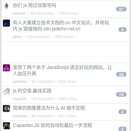
你们 js 用过双等号吗
87
ethusdt
• 204 characters • 10953 views
有人大量建立技术文档的.cn 中文站点，并将站
内 js 链接指向 cdn.jsdelivr.net.cn
5
qilme
• 120 characters • 3929 views
发现了两个关于 JavaScript 语言好玩的网站，让
人血压升高
26
pollosss
• 65 characters • 5262 views
js 判空值 最佳实践
74
mqnu00
• 154 characters • 8463 views
简单的图像算法为什么 AI 搞不定呢
2
yunchun
• 96 characters • 3971 views
Capacitor.JS 如何自动化最后一步流程
2