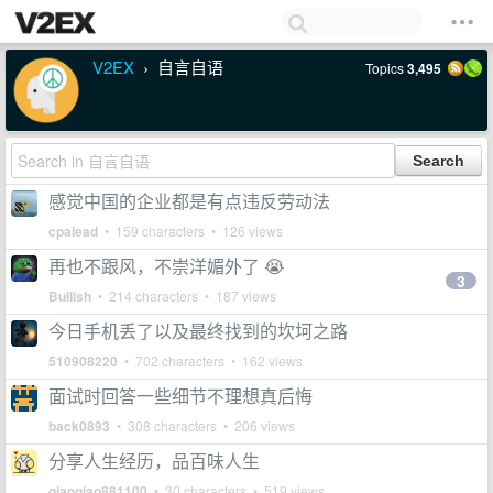
V2EX
自言自语
Topics
3,495
›
感觉中国的企业都是有点违反劳动法
cpalead
• 159 characters • 126 views
再也不跟风，不崇洋媚外了 😭
3
Bullish
• 214 characters • 187 views
今日手机丢了以及最终找到的坎坷之路
510908220
• 702 characters • 162 views
面试时回答一些细节不理想真后悔
back0893
• 308 characters • 206 views
分享人生经历，品百味人生
qiaoqiao881100
• 30 characters • 519 views