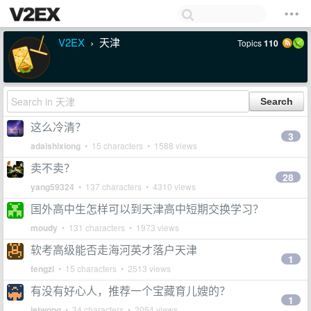
V2EX
天津
Topics
110
›
这么冷清？
3
adaishixiong
• 15 characters • 1588 views
卖不卖？
28
yang59324
• 137 characters • 4310 views
国外高中生怎样可以到天津高中短期交换学习？
moudy
• 131 characters • 1973 views
软考高级能否走海河英才落户天津
1
fengzl
• 15 characters • 2513 views
有没有好心人，推荐一个宝藏育儿嫂的？
1
jetwong
• 34 characters • 3064 views