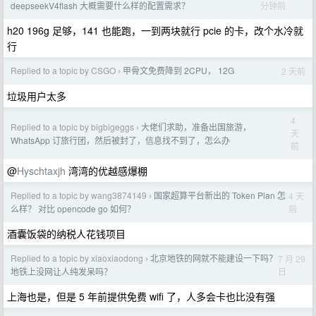
分钟前
deepseekV4flash 大概需要什么样的配置需求？
h20 196g 足够，141 也能跑，一到两块就行 pcie 的卡，改个水冷就
行
Replied to a topic by CSGO
甲骨文免费降到 2CPU， 12G
2 天前
›
垃圾用户太多
4
Replied to a topic by bigbigeggs
大佬们求助，准备出国旅游，
›
天
WhatsApp 订旅行团，然后被封了，信息找不到了，怎么办
前
@
Hyschtaxjh
湾湾的优越感爆棚
Replied to a topic by wang3874149
国家超算平台新出的 Token Plan 怎
4 天
›
前
么样？ 对比 opencode go 如何？
酒囊饭袋的纳税人花钱项目
Replied to a topic by xiaoxiaodong
北京地铁的网就不能建设一下吗？
7 月 29
›
日
地铁上没网让人纯发呆吗？
上海也是，但是 5 年前提供免费 wifi 了，人多会卡也比没有强