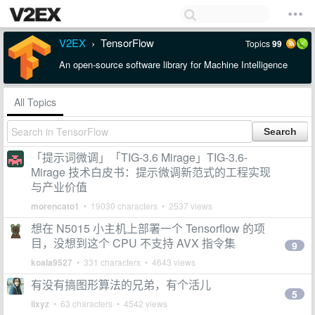
V2EX
TensorFlow
Topics
99
›
An open-source software library for Machine Intelligence
All Topics
「提示词微调」「TIG-3.6 Mirage」TIG-3.6-
Mirage 技术白皮书：提示微调新范式的工程实现
与产业价值
morencato1
• 19030 characters • 2537 views
想在 N5015 小主机上部署一个 Tensorflow 的项
目，没想到这个 CPU 不支持 AVX 指令集
9
koala9527
• 331 characters • 4643 views
有没有搞图形算法的兄弟，有个活儿
5
lixyz
• 63 characters • 4542 views