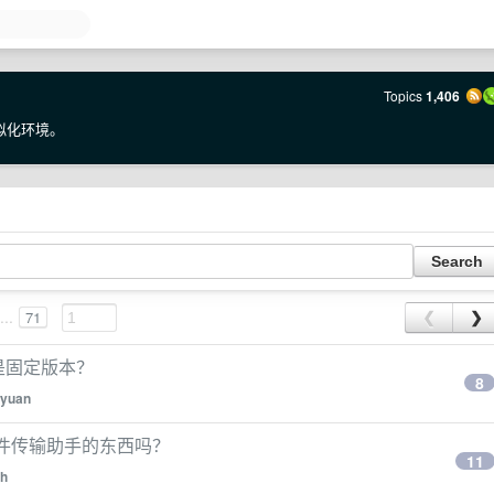
Topics
1,406
级虚拟化环境。
...
71
❮
❯
 还是固定版本？
8
yuan
信文件传输助手的东西吗？
11
zh