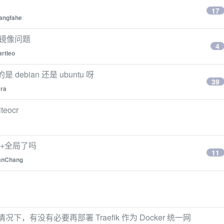
17
angfahe
 镜像问题
4
artleo
ebian 还是 ubuntu 呀
39
ra
eocr
UN+全局了吗
11
anChang
况下，有没有必要再部署 Traefik 作为 Docker 统一网