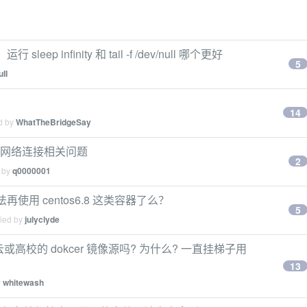
ep infinity 和 tail -f /dev/null 哪个更好
5
uII
14
ed by
WhatTheBridgeSay
序发生网络连接相关问题
2
d by
q0000001
再使用 centos6.8 这类容器了么？
5
lied by
julyclyde
高校的 dokcer 镜像源吗? 为什么? 一直挂梯子用
13
y
whitewash