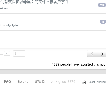
如何有效保护容器里面的文件不被客户拿到
20
yekern
8
ed by
julyclyde
...
71
❮
❯
1629 people have favorited this nod
·
FAQ
·
Solana
·
878 Online
Highest 6679
·
Select Languag