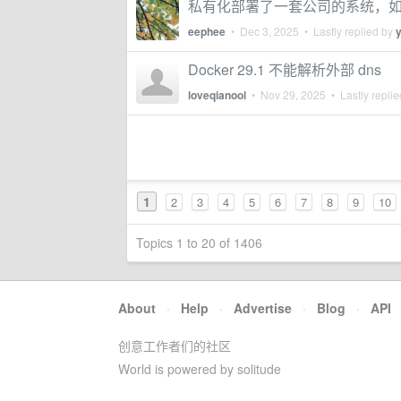
私有化部署了一套公司的系统，
eephee
•
Dec 3, 2025
• Lastly replied by
Docker 29.1 不能解析外部 dns
loveqianool
•
Nov 29, 2025
• Lastly repli
1
2
3
4
5
6
7
8
9
10
Topics 1 to 20 of 1406
About
·
Help
·
Advertise
·
Blog
·
API
创意工作者们的社区
World is powered by solitude