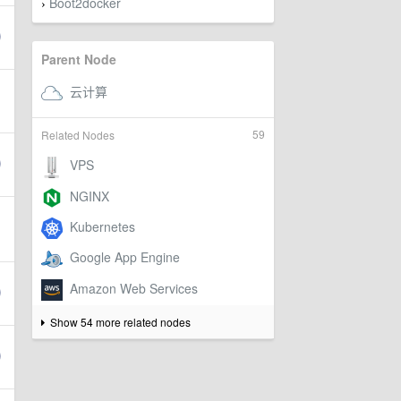
Boot2docker
›
Parent Node
59
Related Nodes
Show 54 more related nodes