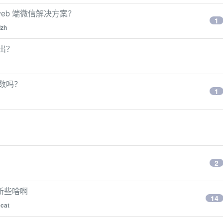
eb 端微信解决方案？
1
dzh
弹出？
参数吗？
1
2
都更新些啥啊
14
cat