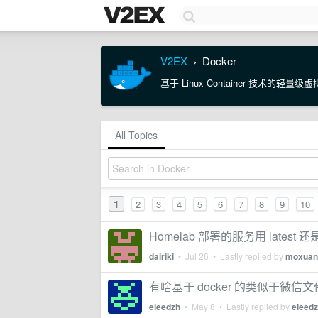
V2EX
Docker
›
基于 Linux Container 技术的轻量
All Topics
1
2
3
4
5
6
7
8
9
10
Homelab 部署的服务用 latest
dairiki
•
Jul 26
• Lastly replied by
moxuan
有啥基于 docker 的类似于微
eleedzh
•
May 8
• Lastly replied by
eleed