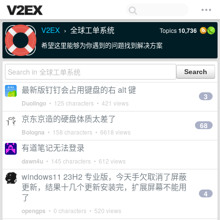
V2EX
全球工单系统
Topics
10,736
›
希望这里能够为你遇到的问题找到解决方案
最新版钉钉会占用键盘的右 alt 键
3
Duolingo
• 125 characters • 421 views
京东京造的硬盘体质太差了
68
Bologna
• 158 characters • 6618 views
有道笔记无法登录
dawn4u
• 145 characters • 612 views
windows11 23H2 专业版，今天手欠取消了屏蔽
更新，结果十几个更新安装完，扩展屏幕不能用
4
了
opengps
• 0 characters • 520 views