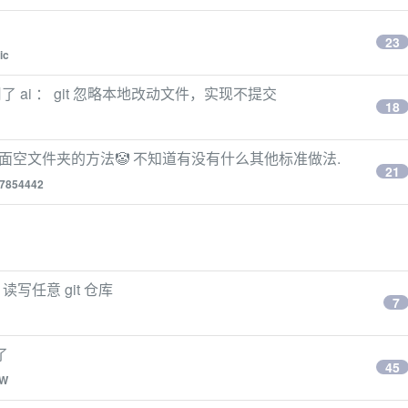
23
ic
ai ： git 忽略本地改动文件，实现不提交
18
里面空文件夹的方法🤡 不知道有没有什么其他标准做法.
21
7854442
tp 读写任意 git 仓库
7
了
45
nW