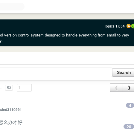
Topics
1,054
ted version control system designed to handle everything from small to very
y.
...
53
❮
❯
4
wind3110991
道怎么办才好
20