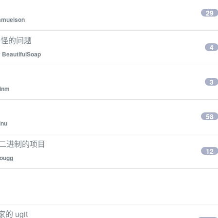
29
amuelson
 的奇怪的问题
4
y
BeautifulSoap
3
inm
58
inu
t 二进制的项目
12
ougg
 ugit