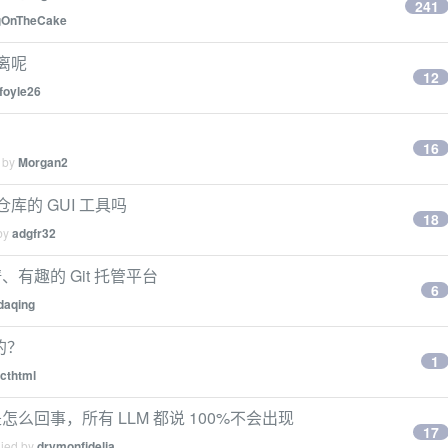
241
ngOnTheCake
分离呢
12
lfoyle26
16
d by
Morgan2
仓库的 GUI 工具吗
18
 by
adgfr32
、有趣的 Git 托管平台
6
daqing
的？
1
cthtml
回事，所有 LLM 都说 100%不会出现
17
lied by
drymonfidelia