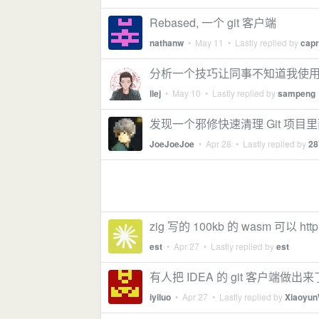
Rebased, 一个 git 客户端
nathanw
•
May 11
• Lastly replied by
capr
分析一个技巧让同事不知道我使用了 
llej
•
May 10
• Lastly replied by
sampeng
发现一个邪修快速清理 Git 项目
JoeJoeJoe
•
Apr 28
• Lastly replied by
28
zig 写的 100kb 的 wasm 可以 ht
est
•
Apr 27
• Lastly replied by
est
有人把 IDEA 的 git 客户端做出来
iyiluo
•
Apr 27
• Lastly replied by
Xiaoyu