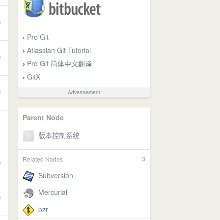
Pro Git
›
Atlassian Git Tutorial
›
Pro Git 简体中文翻译
›
GitX
›
Advertisement
Parent Node
3
Related Nodes