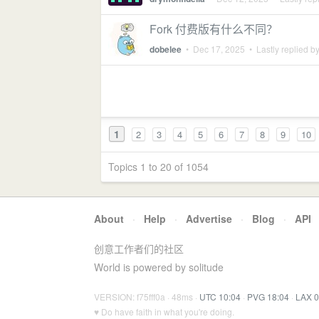
Fork 付费版有什么不同？
dobelee
•
Dec 17, 2025
• Lastly replied b
1
2
3
4
5
6
7
8
9
10
Topics 1 to 20 of 1054
About
·
Help
·
Advertise
·
Blog
·
API
创意工作者们的社区
World is powered by solitude
VERSION: f75fff0a · 48ms ·
UTC 10:04
·
PVG 18:04
·
LAX 0
♥ Do have faith in what you're doing.