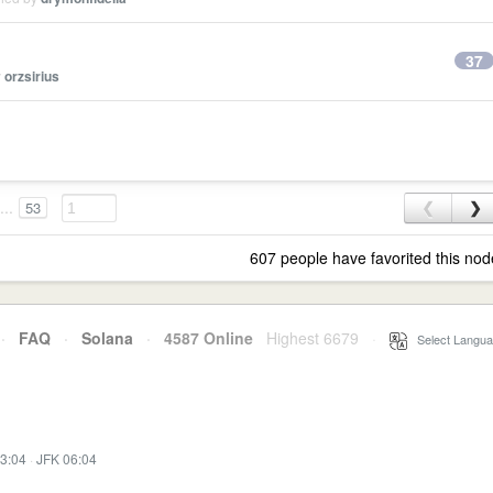
37
y
orzsirius
...
53
❮
❯
607 people have favorited this nod
·
FAQ
·
Solana
·
4587 Online
Highest 6679
·
Select Langua
3:04
·
JFK 06:04