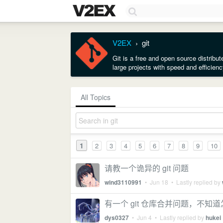
V2EX
git
›
Git is a free and open source distribu
large projects with speed and efficienc
All Topics
1
2
3
4
5
6
7
8
9
10
请教一个诡异的 git 问题
wind3110991
•
Jun 18
• Lastly replied by
有一个 git 仓库合并问题，不知
dys0327
•
Jun 4
• Lastly replied by
hukei