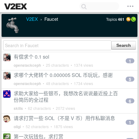
V2EX
Faucet
Topics
461
›
有偿求个 0.1 sol
1
openstackceph
• 25 characters • 1374 views
求哪个大佬转个 0.000005 SOL 币玩玩，感谢
5
openstackceph
• 48 characters • 1734 views
求助大家给一些银币，我想改名说说最近投上百
份简历的全过程
6
skills
• 62 characters • 2072 views
请求打赏一些 SOL（不是 V 币）用作私聊消息
1
oligi
• 52 characters • 1875 views
第一次玩钱包，求打赏