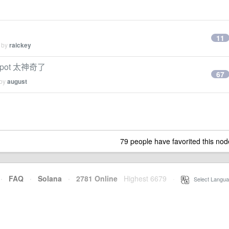
11
d by
raickey
Spot 太神奇了
67
 by
august
79 people have favorited this nod
·
FAQ
·
Solana
·
2781 Online
Highest 6679
·
Select Langua