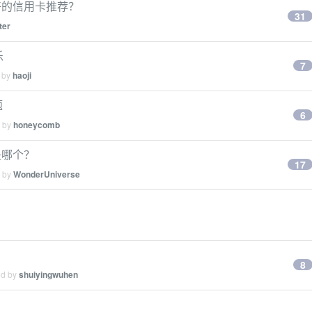
好的信用卡推荐？
31
ter
乐
7
d by
haoji
题
6
d by
honeycomb
是哪个？
17
d by
WonderUniverse
8
ed by
shuiyingwuhen