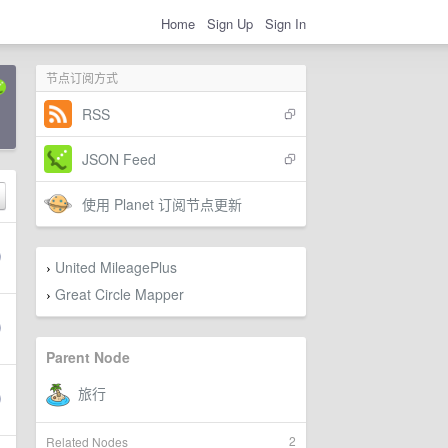
Home
Sign Up
Sign In
节点订阅方式
RSS
JSON Feed
使用 Planet 订阅节点更新
United MileagePlus
›
Great Circle Mapper
›
Parent Node
2
Related Nodes