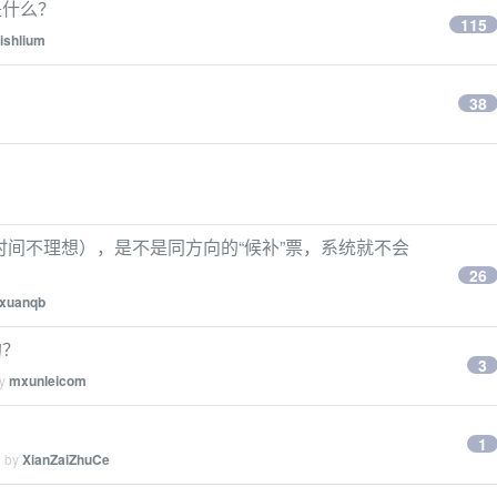
是什么？
115
fishlium
38
票（时间不理想），是不是同方向的“候补”票，系统就不会
26
xuanqb
的？
3
by
mxunleicom
1
d by
XianZaiZhuCe