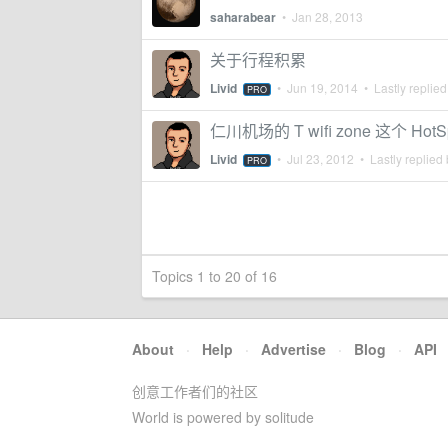
saharabear
•
Jan 28, 2013
关于行程积累
Livid
•
Jun 19, 2014
• Lastly replie
PRO
仁川机场的 T wifi zone 这个 Hot
Livid
•
Jul 23, 2012
• Lastly replied
PRO
Topics 1 to 20 of 16
About
·
Help
·
Advertise
·
Blog
·
API
创意工作者们的社区
World is powered by solitude