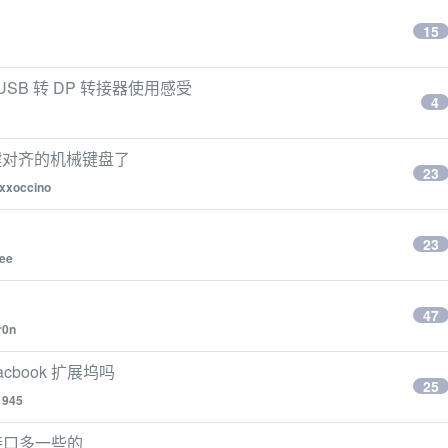
15
 USB 转 DP 转接器使用感受
4
 键对齐的机械键盘了
23
xxoccino
23
lee
47
r0n
cbook 扩展坞吗
25
1945
，接口多一些的