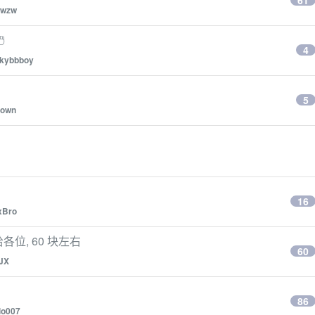
61
wzw

4
ckybbboy
5
town
16
xBro
各位, 60 块左右
60
gJX
86
lo007