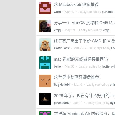
求 Macbook air 键鼠推荐
wtml
•
Apr 20
• Lastly replied by
sungnix
分享一个 MacOS 接绿联 CM818
vrqq
•
May 29
• Lastly replied by
vrqq
终于有厂商出了平价 CMD 和 X
KevinLock
•
Mar 28
• Lastly replied by
Fo
mac 适配的无线鼠标有推荐吗
bajie
•
Mar 30
• Lastly replied by
kofjerry
求苹果电脑蓝牙键盘推荐
SayHelloHi
•
Mar 6
• Lastly replied by
chi
2026 年了。现在有什么好用的 ma
powa2005
•
Jan 22
• Lastly replied by
dy
求推荐 Macbook Air 的转接线