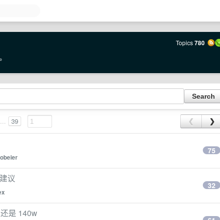
Topics
780
。
...
39
❮
❯
75
aobeier
的建议
32
ex
还是 140w