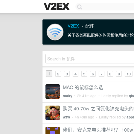
V2EX
配件
›
关于各类新酷配件的购买和使用的讨论
1
2
3
4
5
6
7
8
9
10
MAC 的鼠标怎么选
maky
•
2h 41m ago
• Lastly replied by
qi
购买 40-70w 之间氮化镓充电头
wzw
•
4h 43m ago
• Lastly replied by
app
佬们，安克充电头推荐吗？ 100w 