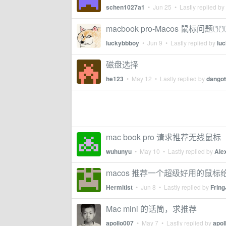
schen1027a1
•
Jun 25
• Lastly replied by
macbook pro-Macos 鼠标问题🖱🖱
luckybbboy
•
Jun 9
• Lastly replied by
lu
磁盘选择
he123
•
May 12
• Lastly replied by
dango
mac book pro 请求推荐无线鼠标
wuhunyu
•
May 10
• Lastly replied by
Ale
macos 推荐一个超级好用的鼠标给
Hermitist
•
Jun 8
• Lastly replied by
Frin
Mac mini 的话筒，求推荐
apollo007
•
May 7
• Lastly replied by
apol