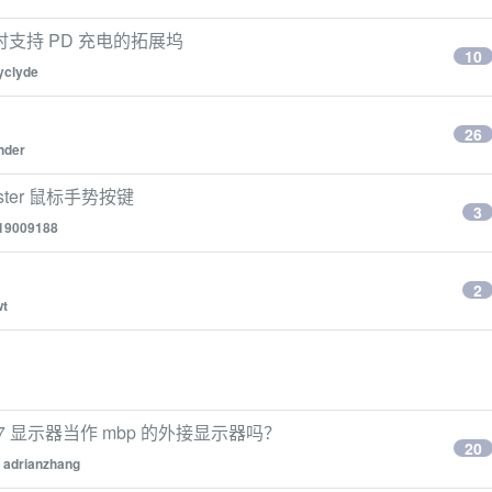
t 同时支持 PD 充电的拓展坞
10
lyclyde
26
nder
aster 鼠标手势按键
3
19009188
2
wt
017 显示器当作 mbp 的外接显示器吗？
20
y
adrianzhang