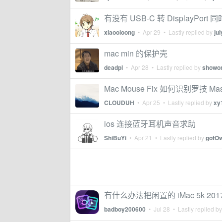
有没有 USB-C 转 DisplayPor
xiaooloong
•
Apr 29
• Lastly replied by
ju
mac min 的保护壳
deadpl
•
Apr 28
• Lastly replied by
showo
Mac Mouse Fix 如何识别罗技 M
CLOUDUH
•
Apr 25
• Lastly replied by
xy
ios 连接蓝牙耳机声音求助
ShiBuYi
•
Apr 21
• Lastly replied by
gotO
有什么办法把闲置的 iMac 5k 2
badboy200600
•
Jul 28
• Lastly replied b