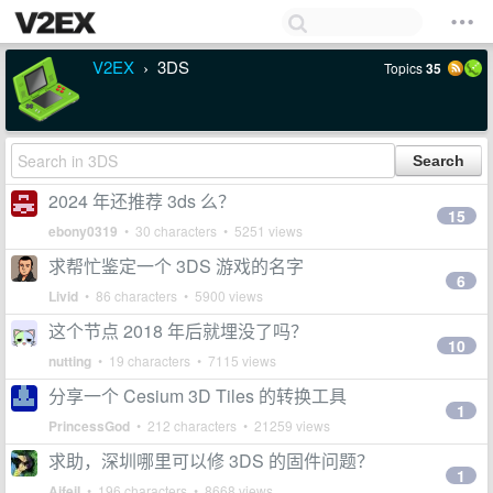
V2EX
3DS
Topics
35
›
2024 年还推荐 3ds 么？
15
ebony0319
• 30 characters • 5251 views
求帮忙鉴定一个 3DS 游戏的名字
6
Livid
• 86 characters • 5900 views
这个节点 2018 年后就埋没了吗？
10
nutting
• 19 characters • 7115 views
分享一个 Cesium 3D Tiles 的转换工具
1
PrincessGod
• 212 characters • 21259 views
求助，深圳哪里可以修 3DS 的固件问题？
1
AifeiI
• 196 characters • 8668 views