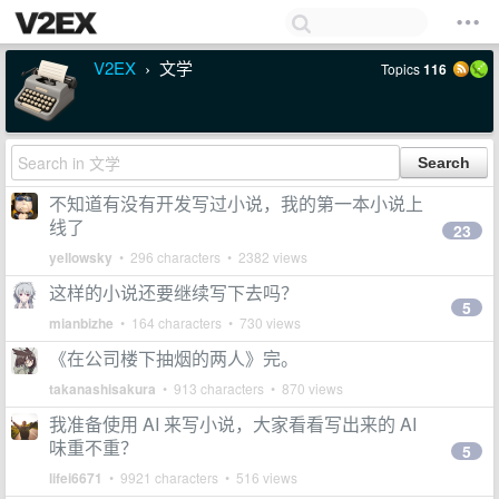
V2EX
文学
Topics
116
›
不知道有没有开发写过小说，我的第一本小说上
线了
23
yellowsky
• 296 characters • 2382 views
这样的小说还要继续写下去吗？
5
mianbizhe
• 164 characters • 730 views
《在公司楼下抽烟的两人》完。
takanashisakura
• 913 characters • 870 views
我准备使用 AI 来写小说，大家看看写出来的 AI
味重不重？
5
lifei6671
• 9921 characters • 516 views