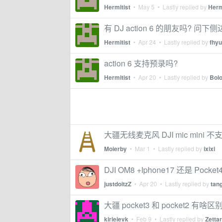
Hermitist
•
May 5
• Lastly replied by
Herm
有 DJ action 6 的朋友吗?
Hermitist
•
Apr 24
• Lastly replied by
fhyu
action 6 支持预录吗?
Hermitist
•
Apr 20
• Lastly replied by
Bol
大疆无线麦克风 DJI mic min
Moierby
•
Mar 1
• Lastly replied by
ixixi
DJI OM8 +Iphone17 还是 Poc
justdoitzZ
•
Apr 20
• Lastly replied by
tan
大疆 pocket3 和 pocket2 有
kirieievk
•
Feb 9
• Lastly replied by
Zetta