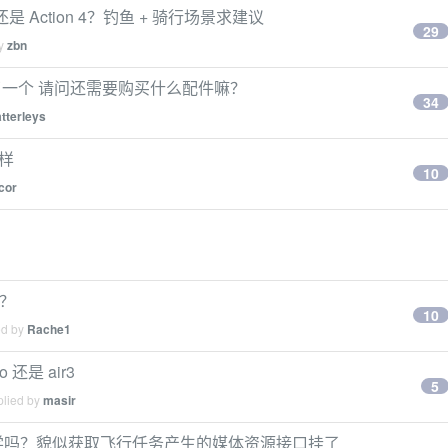
o 还是 Action 4？钓鱼 + 骑行场景求建议
29
by
zbn
了 下单了一个 请问还需要购买什么配件嘛？
34
tterleys
么样
10
cor
样？
10
ed by
Rache1
还是 air3
5
plied by
masir
PI 的同学吗？貌似获取飞行任务产生的媒体资源接口挂了