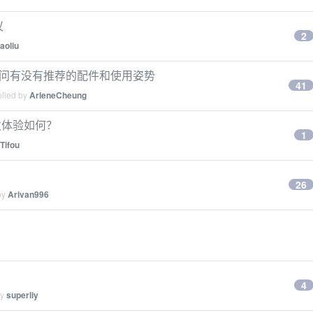
议
2
aoliu
 来问问有没有推荐的配件和使用姿势
41
plied by
ArleneCheung
发体验如何？
1
Tifou
26
by
Arivan996
4
by
superliy