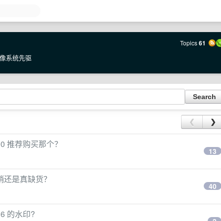
Topics
61
像系统先驱
❮
❯
 1000 推荐购买那个？
13
饿营销还是真缺货？
40
n 6 的水印?