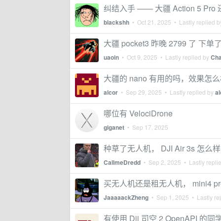
纠结入手 —— 大疆 Action 5 Pr
blackshh
•
Oct 21, 2025
• Lastly replied 
大疆 pocket3 昨晚 2799 
uaoin
•
Oct 9, 2025
• Lastly replied by
Cha
大疆的 nano 有用的吗，效果怎
alcor
•
Sep 29, 2025
• Lastly replied by
al
哪位有 VelociDrone
giganet
•
Sep 17, 2025
种草了无人机， DJI Air 3s 怎么
CallmeDredd
•
Sep 2, 2025
• Lastly repli
买无人机还是租无人机， mini4 pro 
JaaaaackZheng
•
Sep 1, 2025
• Lastly re
有使用 Dji 司空 2 OpenA