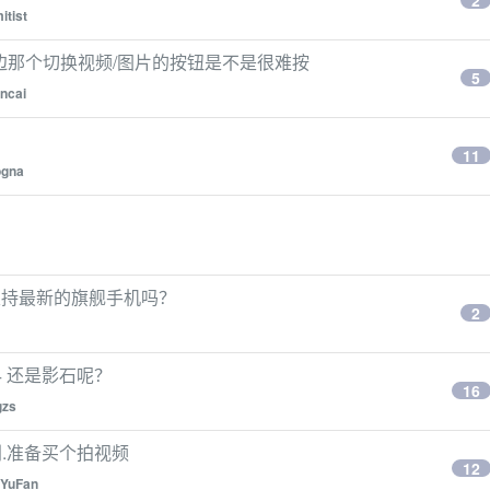
2
itist
 问下侧边那个切换视频/图片的按钮是不是很难按
5
ncai
11
ogna
i 不支持最新的旗舰手机吗？
2
ket4 还是影石呢？
16
gzs
啥区别.准备买个拍视频
12
rYuFan