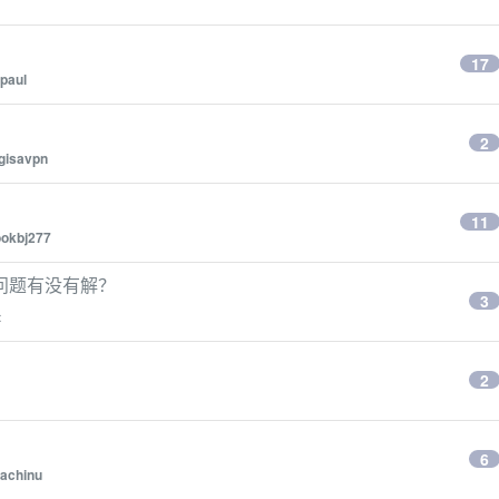
17
paul
2
gisavpn
11
ookbj277
的问题有没有解？
3
t
2
6
achinu