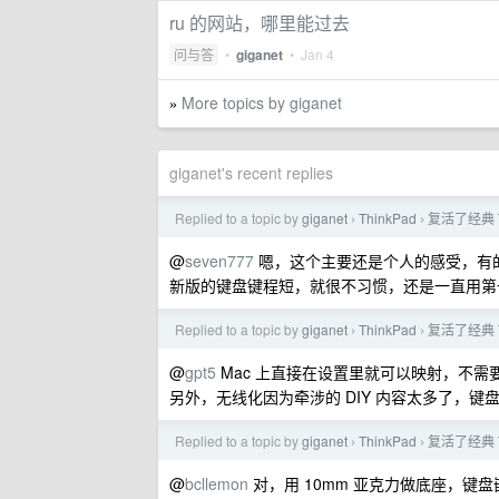
ru 的网站，哪里能过去
问与答
•
giganet
•
Jan 4
More topics by giganet
»
giganet's recent replies
Replied to a topic by
giganet
ThinkPad
复活了经典 
›
›
@
seven777
嗯，这个主要还是个人的感受，有的
新版的键盘键程短，就很不习惯，还是一直用第一
Replied to a topic by
giganet
ThinkPad
复活了经典 
›
›
@
gpt5
Mac 上直接在设置里就可以映射，不需要额
另外，无线化因为牵涉的 DIY 内容太多了，键
Replied to a topic by
giganet
ThinkPad
复活了经典 
›
›
@
bcllemon
对，用 10mm 亚克力做底座，键