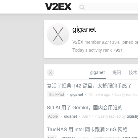
giganet
V2EX member #271334, joined on
Today's activity rank
7931
giganet
提问
技术
复活了经典 T42 键盘，太舒服的手感了
ThinkPad
•
giganet
•
10h 39m ago
• Lastly replie
Siri AI 用了 Gemini，国内会用谁的
Apple
•
giganet
•
Jun 17
• Lastly replied by
gigish
TrueNAS 用 intel 网卡跑满 2.5G 网络
NAS
•
•
Jun 6
• Lastly replied by