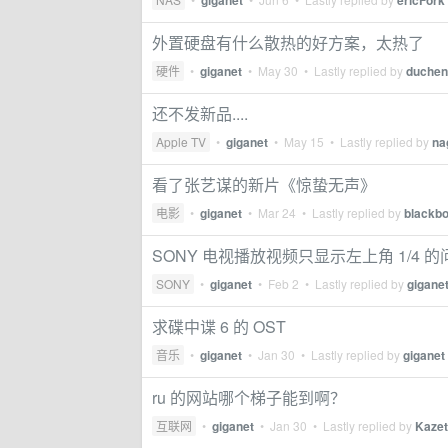
giganet
ericFork
外置硬盘有什么散热的好方案，太热了
硬件
•
giganet
•
May 30
• Lastly replied by
duchen
还不发新品....
Apple TV
•
giganet
•
May 15
• Lastly replied by
na
看了张艺谋的新片《惊蛰无声》
电影
•
giganet
•
Mar 24
• Lastly replied by
blackb
SONY 电视播放视频只显示左上角 1/4 
SONY
•
giganet
•
Feb 2
• Lastly replied by
gigane
求碟中谍 6 的 OST
音乐
•
giganet
•
Jan 30
• Lastly replied by
giganet
ru 的网站哪个梯子能到啊？
互联网
•
giganet
•
Jan 30
• Lastly replied by
Kazet