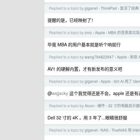
Replied to a topic by
giganet
ThinkPad
复活了经典 
›
›
提醒的是，已经映射了！
Replied to a topic by
omz
Apple
MBA 的音质真垃圾
›
›
毕竟 MBA 的用户基本就是听个响就行
Replied to a topic by
wang794822947
Apple
新款 
›
›
AV1 的硬解内置，才有新发布的意义吧
Replied to a topic by
giganet
Apple
Siri AI 用了
›
›
@
wsjjacky
这个我觉得还是不会，apple 还
Replied to a topic by
Alucn
硬件
32 寸的电脑显示
›
›
Dell 32 寸的 4K ，用 3 年了...眼睛很舒服
Replied to a topic by
giganet
NAS
TrueNAS 用 in
›
›