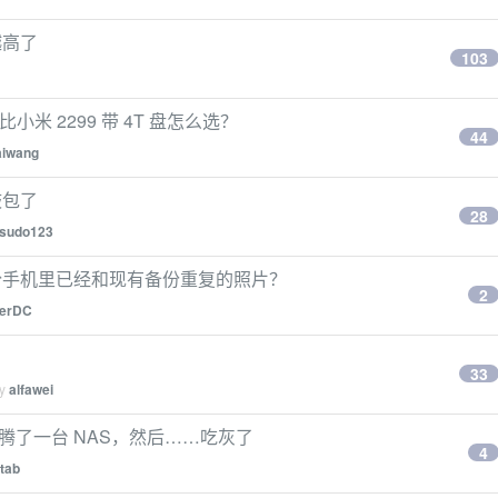
越高了
103
比小米 2299 带 4T 盘怎么选？
44
aiwang
鼓包了
28
sudo123
份手机里已经和现有备份重复的照片？
2
erDC
33
by
alfawei
，折腾了一台 NAS，然后……吃灰了
4
stab