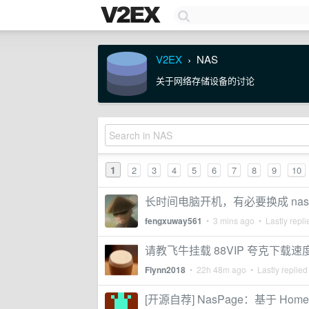
V2EX
NAS
›
关于网络存储设备的讨论
1
2
3
4
5
6
7
8
9
10
长时间电脑开机，有必要换成 nas
fengxuway561
•
3 mins ago
• Lastly repl
请教飞牛挂载 88VIP 夸克下载
Flynn2018
•
22h 48m ago
• Lastly replied
[开源自荐] NasPage：基于 Hom