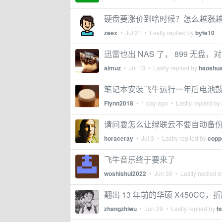
硬盘要涨价到啥时候？怎么越涨
zeex
•
Jul 21
• Lastly replied by
byte10
迅雷也出 NAS 了， 899 无盘，对
aimuz
•
Jul 13
• Lastly replied by
haoshu
笔记本安装飞牛运行一年后电池
Flynn2018
•
1 day ago
• Lastly replied by
请问要怎么让绿联云不要自动备
horaceray
•
Jul 3
• Lastly replied by
copp
飞牛音乐终于要来了
woshishui2022
•
Jun 30
• Lastly replied 
翻出 13 年前的华硕 X450CC
zhangzhiwu
•
Jun 29
• Lastly replied by
f