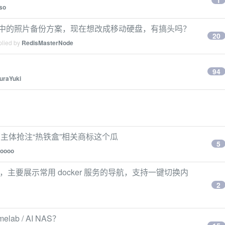
1
so
理想中的照片备份方案，现在想改成移动硬盘，有搞头吗？
20
plied by
RedisMasterNode
94
uraYuki
营主体抢注“热铁盒”相关商标这个瓜
5
oooo
件，主要展示常用 docker 服务的导航，支持一键切换内
2
b / AI NAS？