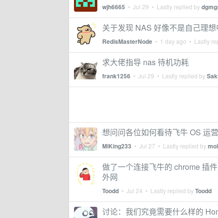
wjh6665
•
Jul 29
• Lastly replied by
dgmg
关于发现 NAS 好像不是自己
RedisMasterNode
•
1 day ago
• Lastly re
求大佬指导 nas 待机功耗
frank1256
•
Jul 29
• Lastly replied by
Sak
想问问各位如何看待飞牛 OS 运
MiKing233
•
Jul 27
• Lastly replied by
moi
做了一个连接飞牛的 chrome 插
外网
Toodd
•
Jul 24
• Lastly replied by
Toodd
讨论：我们究竟需要什么样的 Homela