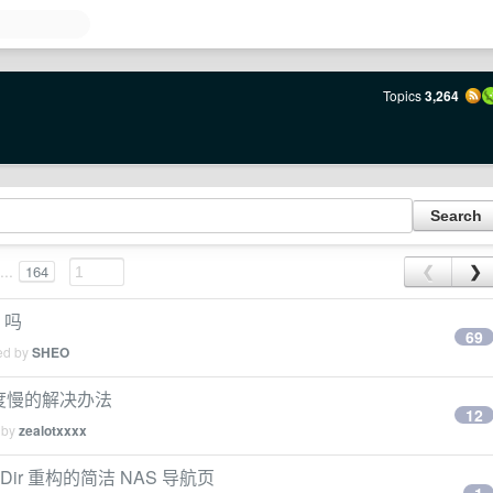
Topics
3,264
...
164
❮
❯
 吗
69
ied by
SHEO
速度慢的解决办法
12
 by
zealotxxxx
eDir 重构的简洁 NAS 导航页