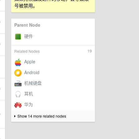
号被禁用。
Parent Node
19
Related Nodes
Show 14 more related nodes