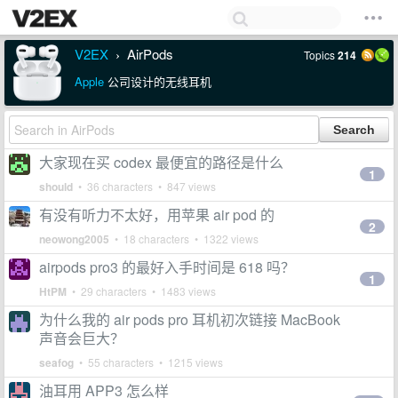
V2EX
AirPods
Topics
214
›
Apple
公司设计的无线耳机
大家现在买 codex 最便宜的路径是什么
1
should
• 36 characters • 847 views
有没有听力不太好，用苹果 air pod 的
2
neowong2005
• 18 characters • 1322 views
airpods pro3 的最好入手时间是 618 吗？
1
HtPM
• 29 characters • 1483 views
为什么我的 air pods pro 耳机初次链接 MacBook
声音会巨大？
seafog
• 55 characters • 1215 views
油耳用 APP3 怎么样