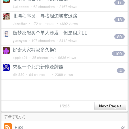
11
Lukeeeee
• 63 characters • 2167 views
北漂程序员，寻找周边城市退路
18
JaneHan
• 172 characters • 4692 views
做梦都想买个单人沙发，但是租房😮‍💨
80
yuanyao
• 107 characters • 8412 views
好奇大家裤衩多久换？
109
apples01
• 35 characters • 9636 views
求租一个北京新能源牌照
4
diki330
• 64 characters • 2389 views
1/225
节点订阅方式
RSS