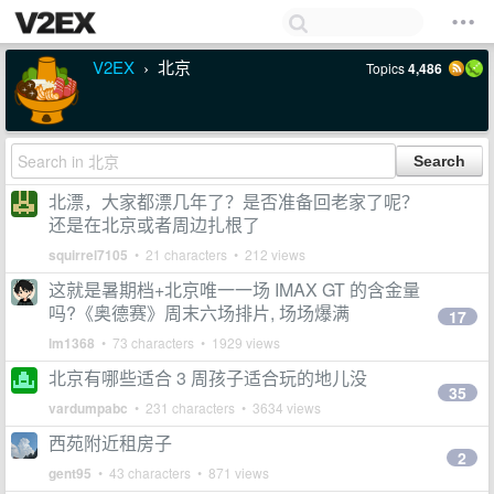
V2EX
北京
Topics
4,486
›
北漂，大家都漂几年了？是否准备回老家了呢？
还是在北京或者周边扎根了
squirrel7105
• 21 characters • 212 views
这就是暑期档+北京唯一一场 IMAX GT 的含金量
吗?《奥德赛》周末六场排片, 场场爆满
17
lm1368
• 73 characters • 1929 views
北京有哪些适合 3 周孩子适合玩的地儿没
35
vardumpabc
• 231 characters • 3634 views
西苑附近租房子
2
gent95
• 43 characters • 871 views