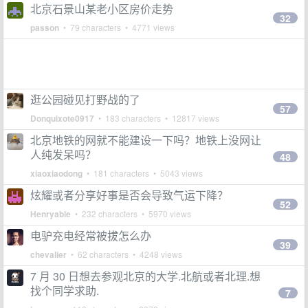
北京石景山某老小区房价走势
32
passon
• 79 characters • 4771 views
逛公园碰见打野战的了
57
Donquixote0917
• 183 characters • 12817 views
北京地铁的网就不能建设一下吗？地铁上没网让
人纯发呆吗？
48
xiaoxiaodong
• 181 characters • 5043 views
炫耀或者分享好事是否会导致气运下降？
52
Henryable
• 232 characters • 5970 views
电驴充电经常被拔怎么办
39
chevalier
• 62 characters • 4248 views
7 月 30 日想去参观北京的大学.北航或者北理.想
找个同学求助.
7