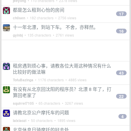
jeeyong
• 110 characters • 2378 views
都是怎么租到心怡的房间
17
ch0sen
• 182 characters • 2756 views
十一年北漂，到站下车。 不舍，亦释然。
16
gyinbj
• 135 characters • 2761 views
租房遇到烦心事，请教各位大哥这种情况有什么
比较好的做法嘛
43
TofuBazinga
• 1176 characters • 4885 views
有没有从北京回沈阳的程序员？北漂 8 年了，打
算回老家了
22
squirrel7105
• 65 characters • 3267 views
请教北京公户摩托车的问题
4
laixiaozi
• 50 characters • 1895 views
北京休息日骑摩托的好去处