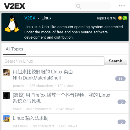
V2EX
Linux
Topics
8,376
›
Linux is a Unix-like computer operating system assembled
under the model of free and open source software
development and distribution.
All Topics
用起来比较舒服的 Linux 桌面
Niri+DankMaterialShell
11
panzhc
• 236 characters • 1824 views
[震惊] 用 Firefox 播放一个抖音视频，我的 Linux
系统立马死机
5
asilin
• 3637 characters • 3546 views
Linux 输入法求助
5
insert000
• 93 characters • 2805 views