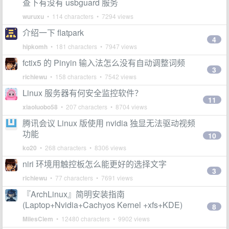
查下有没有 usbguard 服务
wuruxu
• 114 characters • 7294 views
介绍一下 flatpark
4
hipkomh
• 181 characters • 7947 views
fctix5 的 Pinyin 输入法怎么没有自动调整词频
3
richiewu
• 158 characters • 7542 views
Linux 服务器有何安全监控软件？
11
xiaoluobo58
• 207 characters • 8704 views
腾讯会议 Linux 版使用 nvidia 独显无法驱动视频
功能
10
ko20
• 268 characters • 8306 views
niri 环境用触控板怎么能更好的选择文字
3
richiewu
• 77 characters • 7691 views
『ArchLinux』简明安装指南
(Laptop+Nvidia+Cachyos Kernel +xfs+KDE)
8
MilesClem
• 12480 characters • 9902 views