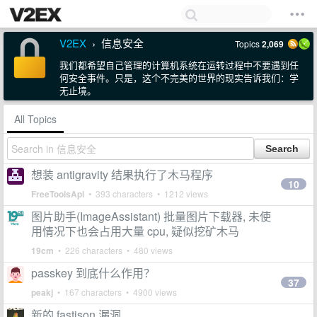
V2EX
信息安全
Topics
2,069
›
我们都希望自己管理的计算机系统在运转过程中不要遇到任
何安全事件。只是，这个不完美的世界的现实告诉我们：学
无止境。
All Topics
想装 antigravity 结果执行了木马程序
10
FreeToolsApi
• 393 characters • 1212 views
图片助手(ImageAssistant) 批量图片下载器, 未使
用情况下也会占用大量 cpu, 疑似挖矿木马
19cm
• 226 characters • 480 views
passkey 到底什么作用？
37
peakj
• 167 characters • 4900 views
新的 fastjson 漏洞