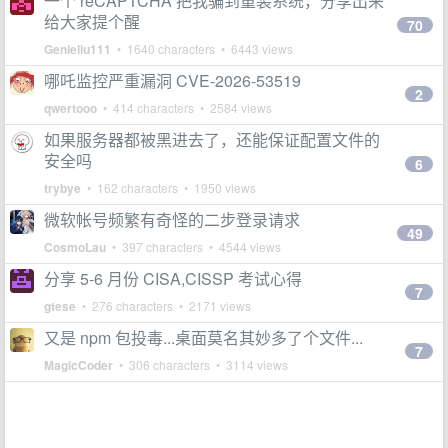
一个 reCAPTCHA 把我骗到重装系统，分享出来
给大家提个醒
70
Genieliu111
• 1640 characters • 6443 views
哪吒监控严重漏洞 CVE-2026-53519
2
qwertooo
• 414 characters • 2584 views
如果服务器都被黑进去了，还能保证配置文件的
安全吗
6
trybye
• 162 characters • 1950 views
微软帐号频繁有奇怪的二步登录请求
49
CosmoLau
• 397 characters • 4544 views
分享 5-6 月份 CISA,CISSP 考试心得
7
gtese
• 276 characters • 2171 views
又是 npm 包投毒...桌面莫名其妙多了个文件...
7
MagicCoder
• 306 characters • 3114 views